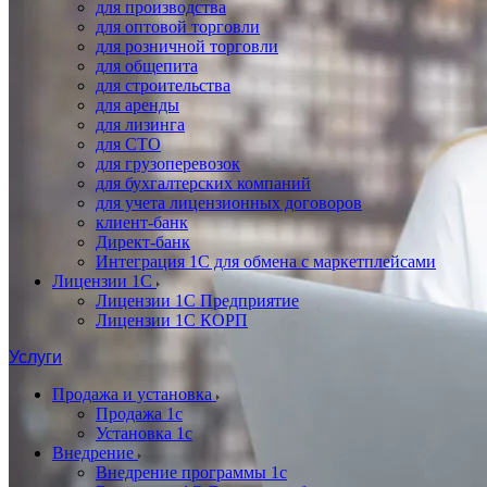
для производства
для оптовой торговли
для розничной торговли
для общепита
для строительства
для аренды
для лизинга
для СТО
для грузоперевозок
для бухгалтерских компаний
для учета лицензионных договоров
клиент-банк
Директ-банк
Интеграция 1C для обмена с маркетплейсами
Лицензии 1С
Лицензии 1С Предприятие
Лицензии 1С КОРП
Услуги
Продажа и установка
Продажа 1с
Установка 1с
Внедрение
Внедрение программы 1с