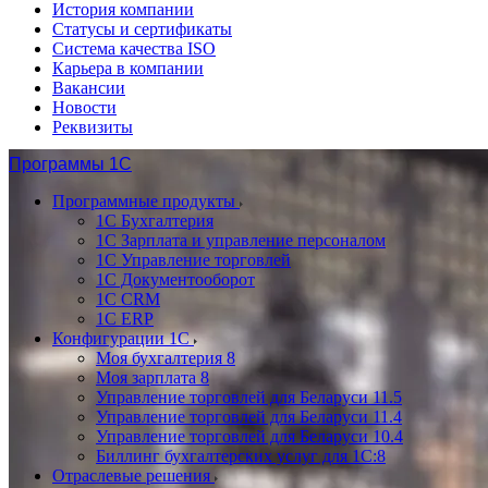
История компании
Статусы и сертификаты
Система качества ISO
Карьера в компании
Вакансии
Новости
Реквизиты
Программы 1С
Программные продукты
1С Бухгалтерия
1С Зарплата и управление персоналом
1С Управление торговлей
1С Документооборот
1С CRM
1С ERP
Конфигурации 1С
Моя бухгалтерия 8
Моя зарплата 8
Управление торговлей для Беларуси 11.5
Управление торговлей для Беларуси 11.4
Управление торговлей для Беларуси 10.4
Биллинг бухгалтерских услуг для 1С:8
Отраслевые решения