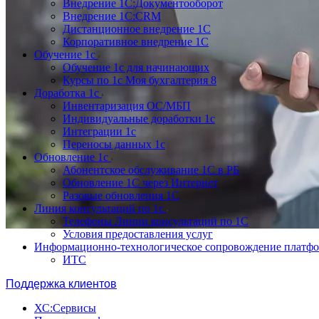
Внедрение 1С:Документооборот
Внедрение 1С:CRM
Дистанционное внедрение 1С
Корпоративное внедрение 1С
Обучение 1с
Обучение 1с для начинающих
Курсы по 1с Моя бухгалтерия 8
Доработка 1с
Инвентаризация ОС/МБП
Индивидуальные доработки 1с
Интеграции 1с
Переносы данных 1с
Обновление 1с
Абонентское обслуживание 1С в РБ
Обновление 1С через Интернет
Разовые обновления 1С
Линия консультаций по 1с
Телефоны Линии консультаций по 1С
Условия предоставления услуг
Информационно-технологическое сопровождение платф
ИТС
Поддержка клиентов
ХС:Сервисы