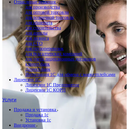
Отраслевые решения
для производства
для оптовой торговли
для розничной торговли
для общепита
для строительства
для аренды
для лизинга
для СТО
для грузоперевозок
для бухгалтерских компаний
для учета лицензионных договоров
клиент-банк
Директ-банк
Интеграция 1C для обмена с маркетплейсами
Лицензии 1С
Лицензии 1С Предприятие
Лицензии 1С КОРП
Услуги
Продажа и установка
Продажа 1с
Установка 1с
Внедрение