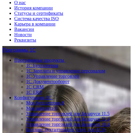
О нас
История компании
Статусы и сертификаты
Система качества ISO
Карьера в компании
Вакансии
Новости
Реквизиты
Программы 1С
Программные продукты
1С Бухгалтерия
1С Зарплата и управление персоналом
1С Управление торговлей
1С Документооборот
1С CRM
1С ERP
Конфигурации 1С
Моя бухгалтерия 8
Моя зарплата 8
Управление торговлей для Беларуси 11.5
Управление торговлей для Беларуси 11.4
Управление торговлей для Беларуси 10.4
Биллинг бухгалтерских услуг для 1С:8