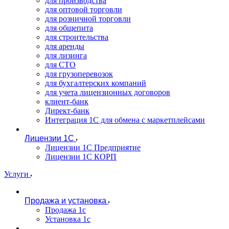
для производства
для оптовой торговли
для розничной торговли
для общепита
для строительства
для аренды
для лизинга
для СТО
для грузоперевозок
для бухгалтерских компаний
для учета лицензионных договоров
клиент-банк
Директ-банк
Интеграция 1C для обмена с маркетплейсами
Лицензии 1С
Лицензии 1С Предприятие
Лицензии 1С КОРП
Услуги
Продажа и установка
Продажа 1с
Установка 1с