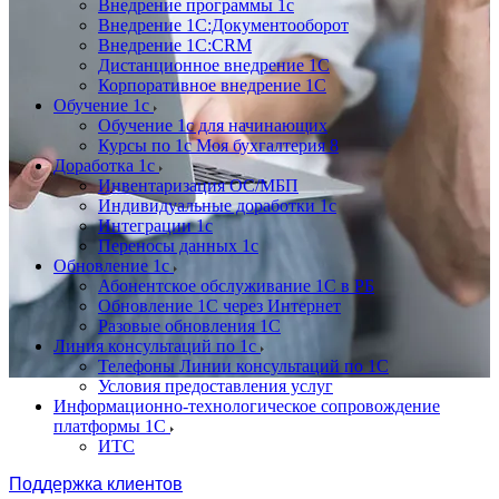
Внедрение программы 1с
Внедрение 1С:Документооборот
Внедрение 1С:CRM
Дистанционное внедрение 1С
Корпоративное внедрение 1С
Обучение 1с
Обучение 1с для начинающих
Курсы по 1с Моя бухгалтерия 8
Доработка 1с
Инвентаризация ОС/МБП
Индивидуальные доработки 1с
Интеграции 1с
Переносы данных 1с
Обновление 1с
Абонентское обслуживание 1С в РБ
Обновление 1С через Интернет
Разовые обновления 1С
Линия консультаций по 1с
Телефоны Линии консультаций по 1С
Условия предоставления услуг
Информационно-технологическое сопровождение
платформы 1С
ИТС
Поддержка клиентов