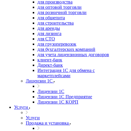
для производства
для оптовой торговли
для розничной торговли
для общепита
для строительства
для аренды
для лизинга
для СТО
для грузоперевозок
для бухгалтерских компаний
для учета лицензионных договоров
клиент-банк
Директ-банк
Интеграция 1C для обмена с
маркетплейсами
Лицензии 1С
Лицензии 1С
Лицензии 1С Предприятие
Лицензии 1С КОРП
Услуги
Услуги
Продажа и установка