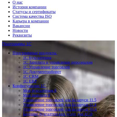
О нас
История компании
Статусы и сертификаты
Система качества ISO
Карьера в компании
Вакансии
Новости
Реквизиты
Программы 1С
Программные продукты
1С Бухгалтерия
1С Зарплата и управление персоналом
1С Управление торговлей
1С Документооборот
1С CRM
1С ERP
Конфигурации 1С
Моя бухгалтерия 8
Моя зарплата 8
Управление торговлей для Беларуси 11.5
Управление торговлей для Беларуси 11.4
Управление торговлей для Беларуси 10.4
Биллинг бухгалтерских услуг для 1С:8