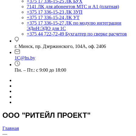
+375 17 336-15-25
ЛК БУХ
7141
ЛК для абонентов МТС и А1 (платная)
+375 17 336-15-23
ЛК ЗУП
+375 17 336-15-24
ЛК УТ
+375 17 336-15-27
ЛК по модулю интеграции
ЭДиН:ЭДО для 1С
+375 44 722-72-49
Бухгалтер по сверке расчетов
г. Минск, пр. Дзержинского, 104А, оф. 2406
1C@hs.by
Пн. – Пт.: с 9:00 до 18:00
ООО "РИТЕЙЛ ПРОЕКТ"
Главная
—