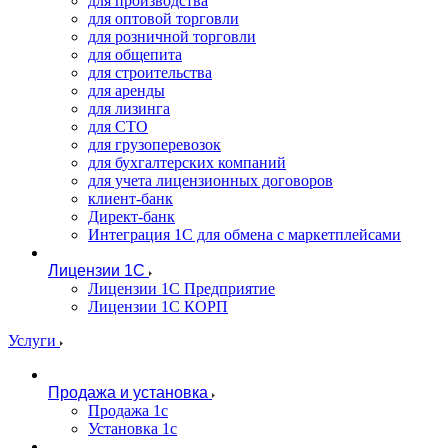
для производства
для оптовой торговли
для розничной торговли
для общепита
для строительства
для аренды
для лизинга
для СТО
для грузоперевозок
для бухгалтерских компаний
для учета лицензионных договоров
клиент-банк
Директ-банк
Интеграция 1C для обмена с маркетплейсами
Лицензии 1С
Лицензии 1С Предприятие
Лицензии 1С КОРП
Услуги
Продажа и установка
Продажа 1с
Установка 1с