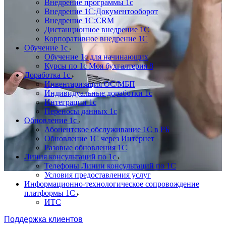
Внедрение программы 1с
Внедрение 1С:Документооборот
Внедрение 1С:CRM
Дистанционное внедрение 1С
Корпоративное внедрение 1С
Обучение 1с
Обучение 1с для начинающих
Курсы по 1с Моя бухгалтерия 8
Доработка 1с
Инвентаризация ОС/МБП
Индивидуальные доработки 1с
Интеграции 1с
Переносы данных 1с
Обновление 1с
Абонентское обслуживание 1С в РБ
Обновление 1С через Интернет
Разовые обновления 1С
Линия консультаций по 1с
Телефоны Линии консультаций по 1С
Условия предоставления услуг
Информационно-технологическое сопровождение
платформы 1С
ИТС
Поддержка клиентов