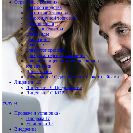
Отраслевые решения
для производства
для оптовой торговли
для розничной торговли
для общепита
для строительства
для аренды
для лизинга
для СТО
для грузоперевозок
для бухгалтерских компаний
для учета лицензионных договоров
клиент-банк
Директ-банк
Интеграция 1C для обмена с маркетплейсами
Лицензии 1С
Лицензии 1С Предприятие
Лицензии 1С КОРП
Услуги
Продажа и установка
Продажа 1с
Установка 1с
Внедрение