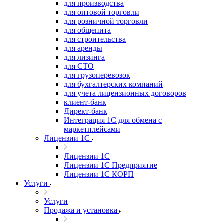
для производства
для оптовой торговли
для розничной торговли
для общепита
для строительства
для аренды
для лизинга
для СТО
для грузоперевозок
для бухгалтерских компаний
для учета лицензионных договоров
клиент-банк
Директ-банк
Интеграция 1C для обмена с
маркетплейсами
Лицензии 1С
Лицензии 1С
Лицензии 1С Предприятие
Лицензии 1С КОРП
Услуги
Услуги
Продажа и установка