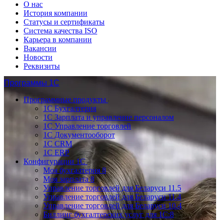
О нас
История компании
Статусы и сертификаты
Система качества ISO
Карьера в компании
Вакансии
Новости
Реквизиты
Программы 1С
Программные продукты
1С Бухгалтерия
1С Зарплата и управление персоналом
1С Управление торговлей
1С Документооборот
1С CRM
1С ERP
Конфигурации 1С
Моя бухгалтерия 8
Моя зарплата 8
Управление торговлей для Беларуси 11.5
Управление торговлей для Беларуси 11.4
Управление торговлей для Беларуси 10.4
Биллинг бухгалтерских услуг для 1С:8