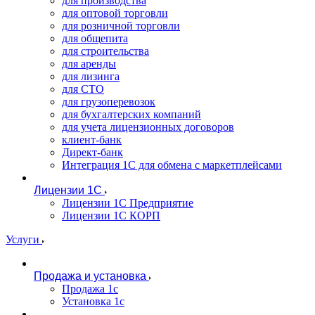
для производства
для оптовой торговли
для розничной торговли
для общепита
для строительства
для аренды
для лизинга
для СТО
для грузоперевозок
для бухгалтерских компаний
для учета лицензионных договоров
клиент-банк
Директ-банк
Интеграция 1C для обмена с маркетплейсами
Лицензии 1С
Лицензии 1С Предприятие
Лицензии 1С КОРП
Услуги
Продажа и установка
Продажа 1с
Установка 1с