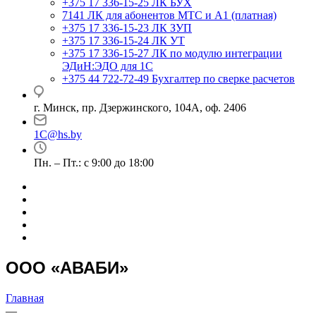
+375 17 336-15-25
ЛК БУХ
7141
ЛК для абонентов МТС и А1 (платная)
+375 17 336-15-23
ЛК ЗУП
+375 17 336-15-24
ЛК УТ
+375 17 336-15-27
ЛК по модулю интеграции
ЭДиН:ЭДО для 1С
+375 44 722-72-49
Бухгалтер по сверке расчетов
г. Минск, пр. Дзержинского, 104А, оф. 2406
1C@hs.by
Пн. – Пт.: с 9:00 до 18:00
ООO «АВАБИ»
Главная
—