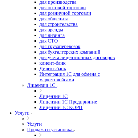
для производства
для оптовой торговли
для розничной торговли
для общепита
для строительства
для аренды
для лизинга
для СТО
для грузоперевозок
для бухгалтерских компаний
для учета лицензионных договоров
клиент-банк
Директ-банк
Интеграция 1C для обмена с
маркетплейсами
Лицензии 1С
Лицензии 1С
Лицензии 1С Предприятие
Лицензии 1С КОРП
Услуги
Услуги
Продажа и установка