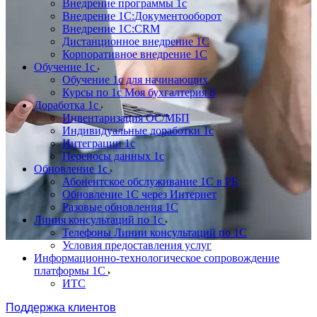
Внедрение программы 1с
Внедрение 1С:Документооборот
Внедрение 1С:CRM
Дистанционное внедрение 1С
Корпоративное внедрение 1С
Обучение 1с
Обучение 1с для начинающих
Курсы по 1с Моя бухгалтерия 8
Доработка 1с
Инвентаризация ОС/МБП
Индивидуальные доработки 1с
Интеграции 1с
Переносы данных 1с
Обновление 1с
Абонентское обслуживание 1С в РБ
Обновление 1С через Интернет
Разовые обновления 1С
Линия консультаций по 1с
Телефоны Линии консультаций по 1С
Условия предоставления услуг
Информационно-технологическое сопровождение
платформы 1С
ИТС
Поддержка клиентов