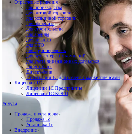
Отраслевые решения
для производства
для оптовой торговли
для розничной торговли
для общепита
для строительства
для аренды
для лизинга
для СТО
для грузоперевозок
для бухгалтерских компаний
для учета лицензионных договоров
клиент-банк
Директ-банк
Интеграция 1C для обмена с маркетплейсами
Лицензии 1С
Лицензии 1С Предприятие
Лицензии 1С КОРП
Услуги
Продажа и установка
Продажа 1с
Установка 1с
Внедрение