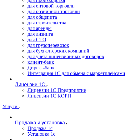
для производства
для оптовой торговли
для розничной торговли
для общепита
для строительства
для аренды
для лизинга
для СТО
для грузоперевозок
для бухгалтерских компаний
для учета лицензионных договоров
клиент-банк
Директ-банк
Интеграция 1C для обмена с маркетплейсами
Лицензии 1С
Лицензии 1С Предприятие
Лицензии 1С КОРП
Услуги
Продажа и установка
Продажа 1с
Установка 1с