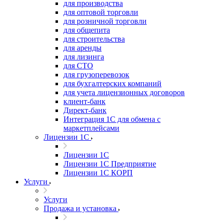
для производства
для оптовой торговли
для розничной торговли
для общепита
для строительства
для аренды
для лизинга
для СТО
для грузоперевозок
для бухгалтерских компаний
для учета лицензионных договоров
клиент-банк
Директ-банк
Интеграция 1C для обмена с
маркетплейсами
Лицензии 1С
Лицензии 1С
Лицензии 1С Предприятие
Лицензии 1С КОРП
Услуги
Услуги
Продажа и установка