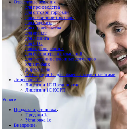
Отраслевые решения
для производства
для оптовой торговли
для розничной торговли
для общепита
для строительства
для аренды
для лизинга
для СТО
для грузоперевозок
для бухгалтерских компаний
для учета лицензионных договоров
клиент-банк
Директ-банк
Интеграция 1C для обмена с маркетплейсами
Лицензии 1С
Лицензии 1С Предприятие
Лицензии 1С КОРП
Услуги
Продажа и установка
Продажа 1с
Установка 1с
Внедрение