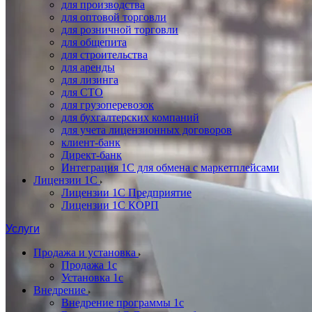
для производства
для оптовой торговли
для розничной торговли
для общепита
для строительства
для аренды
для лизинга
для СТО
для грузоперевозок
для бухгалтерских компаний
для учета лицензионных договоров
клиент-банк
Директ-банк
Интеграция 1C для обмена с маркетплейсами
Лицензии 1С
Лицензии 1С Предприятие
Лицензии 1С КОРП
Услуги
Продажа и установка
Продажа 1с
Установка 1с
Внедрение
Внедрение программы 1с