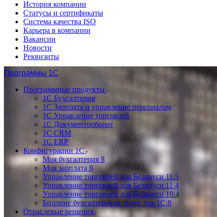
История компании
Статусы и сертификаты
Система качества ISO
Карьера в компании
Вакансии
Новости
Реквизиты
Программы 1С
Программные продукты
1С Бухгалтерия
1С Зарплата и управление персоналом
1С Управление торговлей
1С Документооборот
1С CRM
1С ERP
Конфигурации 1С
Моя бухгалтерия 8
Моя зарплата 8
Управление торговлей для Беларуси 11.5
Управление торговлей для Беларуси 11.4
Управление торговлей для Беларуси 10.4
Биллинг бухгалтерских услуг для 1С:8
Отраслевые решения