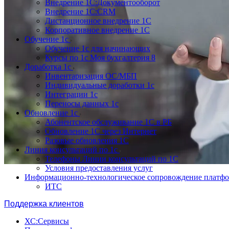
Внедрение 1С:Документооборот
Внедрение 1С:CRM
Дистанционное внедрение 1С
Корпоративное внедрение 1С
Обучение 1с
Обучение 1с для начинающих
Курсы по 1с Моя бухгалтерия 8
Доработка 1с
Инвентаризация ОС/МБП
Индивидуальные доработки 1с
Интеграции 1с
Переносы данных 1с
Обновление 1с
Абонентское обслуживание 1С в РБ
Обновление 1С через Интернет
Разовые обновления 1С
Линия консультаций по 1с
Телефоны Линии консультаций по 1С
Условия предоставления услуг
Информационно-технологическое сопровождение платф
ИТС
Поддержка клиентов
ХС:Сервисы