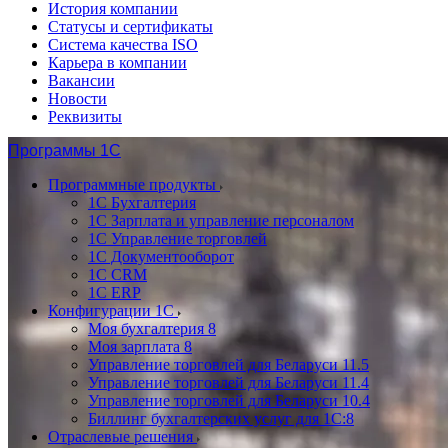
История компании
Статусы и сертификаты
Система качества ISO
Карьера в компании
Вакансии
Новости
Реквизиты
Программы 1С
Программные продукты
1С Бухгалтерия
1С Зарплата и управление персоналом
1С Управление торговлей
1С Документооборот
1С CRM
1С ERP
Конфигурации 1С
Моя бухгалтерия 8
Моя зарплата 8
Управление торговлей для Беларуси 11.5
Управление торговлей для Беларуси 11.4
Управление торговлей для Беларуси 10.4
Биллинг бухгалтерских услуг для 1С:8
Отраслевые решения