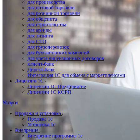
для производства
для оптовой торговли
для розничной торговли
для общепита
для строительства
для аренды
для лизинга
для СТО
для грузоперевозок
для бухгалтерских компаний
для учета лицензионных договоров
клиент-банк
Директ-банк
Интеграция 1C для обмена с маркетплейсами
Лицензии 1С
Лицензии 1С Предприятие
Лицензии 1С КОРП
Услуги
Продажа и установка
Продажа 1с
Установка 1с
Внедрение
Внедрение программы 1с