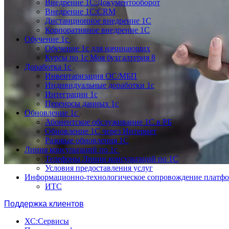
Внедрение 1С:Документооборот
Внедрение 1С:CRM
Дистанционное внедрение 1С
Корпоративное внедрение 1С
Обучение 1с
Обучение 1с для начинающих
Курсы по 1с Моя бухгалтерия 8
Доработка 1с
Инвентаризация ОС/МБП
Индивидуальные доработки 1с
Интеграции 1с
Переносы данных 1с
Обновление 1с
Абонентское обслуживание 1С в РБ
Обновление 1С через Интернет
Разовые обновления 1С
Линия консультаций по 1с
Телефоны Линии консультаций по 1С
Условия предоставления услуг
Информационно-технологическое сопровождение платф
ИТС
Поддержка клиентов
ХС:Сервисы