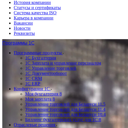
История компании
Статусы и сертификаты
Система качества ISO
Карьера в компании
Вакансии
Новости
Реквизиты
Программы 1С
Программные продукты
1С Бухгалтерия
1С Зарплата и управление персоналом
1С Управление торговлей
1С Документооборот
1С CRM
1С ERP
Конфигурации 1С
Моя бухгалтерия 8
Моя зарплата 8
Управление торговлей для Беларуси 11.5
Управление торговлей для Беларуси 11.4
Управление торговлей для Беларуси 10.4
Биллинг бухгалтерских услуг для 1С:8
Отраслевые решения