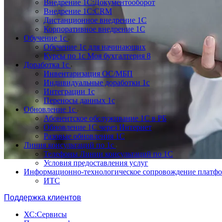
Внедрение 1С:Документооборот
Внедрение 1С:CRM
Дистанционное внедрение 1С
Корпоративное внедрение 1С
Обучение 1с
Обучение 1с для начинающих
Курсы по 1с Моя бухгалтерия 8
Доработка 1с
Инвентаризация ОС/МБП
Индивидуальные доработки 1с
Интеграции 1с
Переносы данных 1с
Обновление 1с
Абонентское обслуживание 1С в РБ
Обновление 1С через Интернет
Разовые обновления 1С
Линия консультаций по 1с
Телефоны Линии консультаций по 1С
Условия предоставления услуг
Информационно-технологическое сопровождение платф
ИТС
Поддержка клиентов
ХС:Сервисы