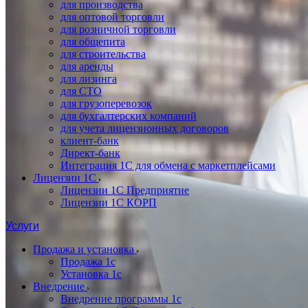
для производства
для оптовой торговли
для розничной торговли
для общепита
для строительства
для аренды
для лизинга
для СТО
для грузоперевозок
для бухгалтерских компаний
для учета лицензионных договоров
клиент-банк
Директ-банк
Интеграция 1C для обмена с маркетплейсами
Лицензии 1С
Лицензии 1С Предприятие
Лицензии 1С КОРП
Услуги
Продажа и установка
Продажа 1с
Установка 1с
Внедрение
Внедрение программы 1с