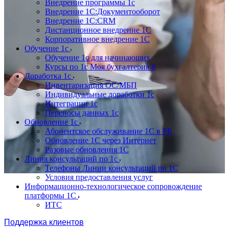
Внедрение программы 1с
Внедрение 1С:Документооборот
Внедрение 1С:CRM
Дистанционное внедрение 1С
Корпоративное внедрение 1С
Обучение 1с
Обучение 1с для начинающих
Курсы по 1с Моя бухгалтерия 8
Доработка 1с
Инвентаризация ОС/МБП
Индивидуальные доработки 1с
Интеграции 1с
Переносы данных 1с
Обновление 1с
Абонентское обслуживание 1С в РБ
Обновление 1С через Интернет
Разовые обновления 1С
Линия консультаций по 1с
Телефоны Линии консультаций по 1С
Условия предоставления услуг
Информационно-технологическое сопровождение
платформы 1С
ИТС
Поддержка клиентов