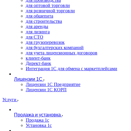
для производства
для оптовой торговли
для розничной торговли
для общепита
для строительства
для аренды
для лизинга
для СТО
для грузоперевозок
для бухгалтерских компаний
для учета лицензионных договоров
клиент-банк
Директ-банк
Интеграция 1C для обмена с маркетплейсами
Лицензии 1С
Лицензии 1С Предприятие
Лицензии 1С КОРП
Услуги
Продажа и установка
Продажа 1с
Установка 1с