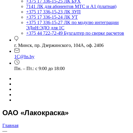
+375 17 336-15-25
ЛК БУХ
7141
ЛК для абонентов МТС и А1 (платная)
+375 17 336-15-23
ЛК ЗУП
+375 17 336-15-24
ЛК УТ
+375 17 336-15-27
ЛК по модулю интеграции
ЭДиН:ЭДО для 1С
+375 44 722-72-49
Бухгалтер по сверке расчетов
г. Минск, пр. Дзержинского, 104А, оф. 2406
1C@hs.by
Пн. – Пт.: с 9:00 до 18:00
ОАО «Лакокраска»
Главная
—