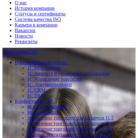
О нас
История компании
Статусы и сертификаты
Система качества ISO
Карьера в компании
Вакансии
Новости
Реквизиты
Программы 1С
Программные продукты
1С Бухгалтерия
1С Зарплата и управление персоналом
1С Управление торговлей
1С Документооборот
1С CRM
1С ERP
Конфигурации 1С
Моя бухгалтерия 8
Моя зарплата 8
Управление торговлей для Беларуси 11.5
Управление торговлей для Беларуси 11.4
Управление торговлей для Беларуси 10.4
Биллинг бухгалтерских услуг для 1С:8