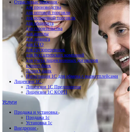
Отраслевые решения
для производства
для оптовой торговли
для розничной торговли
для общепита
для строительства
для аренды
для лизинга
для СТО
для грузоперевозок
для бухгалтерских компаний
для учета лицензионных договоров
клиент-банк
Директ-банк
Интеграция 1C для обмена с маркетплейсами
Лицензии 1С
Лицензии 1С Предприятие
Лицензии 1С КОРП
Услуги
Продажа и установка
Продажа 1с
Установка 1с
Внедрение