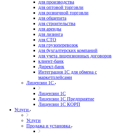
для производства
для оптовой торговли
для розничной торговли
для общепита
для строительства
для аренды
для лизинга
для СТО
для грузоперевозок
для бухгалтерских компаний
для учета лицензионных договоров
клиент-банк
Директ-банк
Интеграция 1C для обмена с
маркетплейсами
Лицензии 1С
Лицензии 1С
Лицензии 1С Предприятие
Лицензии 1С КОРП
Услуги
Услуги
Продажа и установка