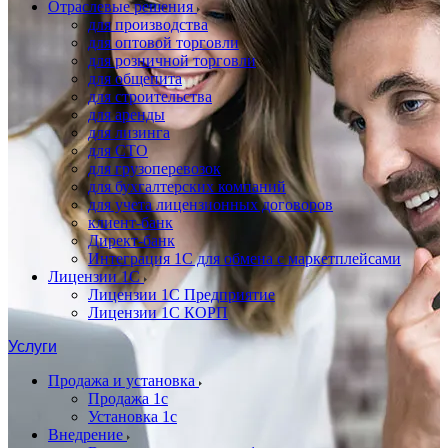
Отраслевые решения
для производства
для оптовой торговли
для розничной торговли
для общепита
для строительства
для аренды
для лизинга
для СТО
для грузоперевозок
для бухгалтерских компаний
для учета лицензионных договоров
клиент-банк
Директ-банк
Интеграция 1C для обмена с маркетплейсами
Лицензии 1С
Лицензии 1С Предприятие
Лицензии 1С КОРП
Услуги
Продажа и установка
Продажа 1с
Установка 1с
Внедрение