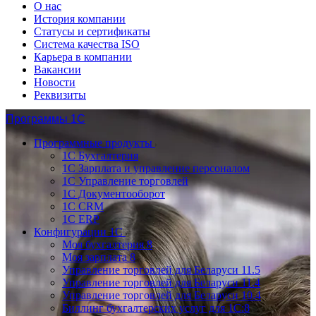
О нас
История компании
Статусы и сертификаты
Система качества ISO
Карьера в компании
Вакансии
Новости
Реквизиты
Программы 1С
Программные продукты
1С Бухгалтерия
1С Зарплата и управление персоналом
1С Управление торговлей
1С Документооборот
1С CRM
1С ERP
Конфигурации 1С
Моя бухгалтерия 8
Моя зарплата 8
Управление торговлей для Беларуси 11.5
Управление торговлей для Беларуси 11.4
Управление торговлей для Беларуси 10.4
Биллинг бухгалтерских услуг для 1С:8