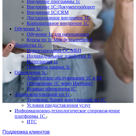
Внедрение программы 1с
Внедрение 1С:Документооборот
Внедрение 1С:CRM
Дистанционное внедрение 1С
Корпоративное внедрение 1С
Обучение 1с
Обучение 1с для начинающих
Курсы по 1с Моя бухгалтерия 8
Доработка 1с
Инвентаризация ОС/МБП
Индивидуальные доработки 1с
Интеграции 1с
Переносы данных 1с
Обновление 1с
Абонентское обслуживание 1С в РБ
Обновление 1С через Интернет
Разовые обновления 1С
Линия консультаций по 1с
Телефоны Линии консультаций по 1С
Условия предоставления услуг
Информационно-технологическое сопровождение
платформы 1С
ИТС
Поддержка клиентов