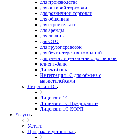
для производства
для оптовой торговли
для розничной торговли
для общепита
для строительства
для аренды
для лизинга
для СТО
для грузоперевозок
для бухгалтерских компаний
для учета лицензионных договоров
клиент-банк
Директ-банк
Интеграция 1C для обмена с
маркетплейсами
Лицензии 1С
Лицензии 1С
Лицензии 1С Предприятие
Лицензии 1С КОРП
Услуги
Услуги
Продажа и установка