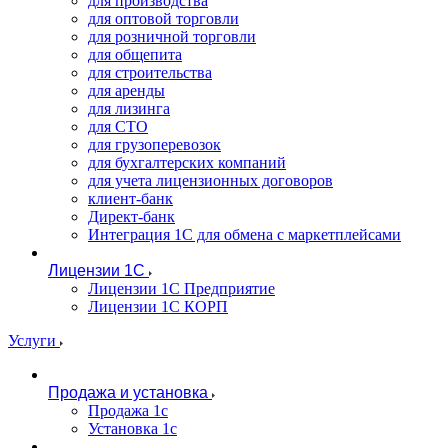
для производства
для оптовой торговли
для розничной торговли
для общепита
для строительства
для аренды
для лизинга
для СТО
для грузоперевозок
для бухгалтерских компаний
для учета лицензионных договоров
клиент-банк
Директ-банк
Интеграция 1C для обмена с маркетплейсами
Лицензии 1С
Лицензии 1С Предприятие
Лицензии 1С КОРП
Услуги
Продажа и установка
Продажа 1с
Установка 1с