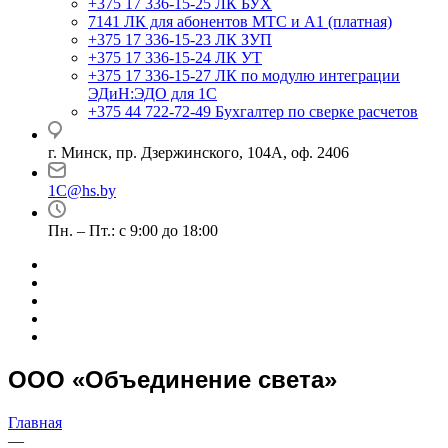
+375 17 336-15-25
ЛК БУХ
7141
ЛК для абонентов МТС и А1 (платная)
+375 17 336-15-23
ЛК ЗУП
+375 17 336-15-24
ЛК УТ
+375 17 336-15-27
ЛК по модулю интеграции
ЭДиН:ЭДО для 1С
+375 44 722-72-49
Бухгалтер по сверке расчетов
г. Минск, пр. Дзержинского, 104А, оф. 2406
1C@hs.by
Пн. – Пт.: с 9:00 до 18:00
ООО «Объединение света»
Главная
—