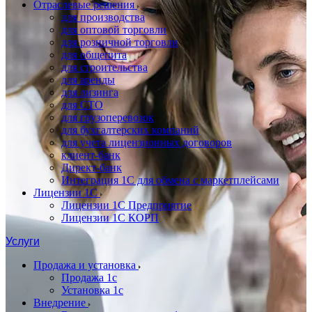
Отраслевые решения
для производства
для оптовой торговли
для розничной торговли
для общепита
для строительства
для аренды
для лизинга
для СТО
для грузоперевозок
для бухгалтерских компаний
для учета лицензионных договоров
клиент-банк
Директ-банк
Интеграция 1C для обмена с маркетплейсами
Лицензии 1С
Лицензии 1С Предприятие
Лицензии 1С КОРП
Услуги
Продажа и установка
Продажа 1с
Установка 1с
Внедрение