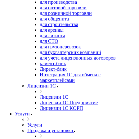
для производства
для оптовой торговли
для розничной торговли
для общепита
для строительства
для аренды
для лизинга
для СТО
для грузоперевозок
для бухгалтерских компаний
для учета лицензионных договоров
клиент-банк
Директ-банк
Интеграция 1C для обмена с
маркетплейсами
Лицензии 1С
Лицензии 1С
Лицензии 1С Предприятие
Лицензии 1С КОРП
Услуги
Услуги
Продажа и установка