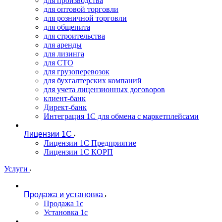
для производства
для оптовой торговли
для розничной торговли
для общепита
для строительства
для аренды
для лизинга
для СТО
для грузоперевозок
для бухгалтерских компаний
для учета лицензионных договоров
клиент-банк
Директ-банк
Интеграция 1C для обмена с маркетплейсами
Лицензии 1С
Лицензии 1С Предприятие
Лицензии 1С КОРП
Услуги
Продажа и установка
Продажа 1с
Установка 1с