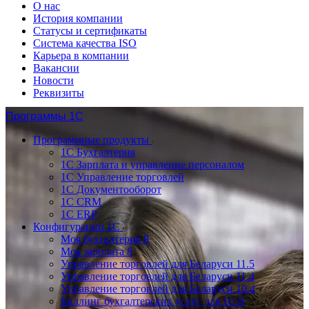
О нас
История компании
Статусы и сертификаты
Система качества ISO
Карьера в компании
Вакансии
Новости
Реквизиты
Программы 1С
Программные продукты
1С Бухгалтерия
1С Зарплата и управление персоналом
1С Управление торговлей
1С Документооборот
1С CRM
1С ERP
Конфигурации 1С
Моя бухгалтерия 8
Моя зарплата 8
Управление торговлей для Беларуси 11.5
Управление торговлей для Беларуси 11.4
Управление торговлей для Беларуси 10.4
Биллинг бухгалтерских услуг для 1С:8