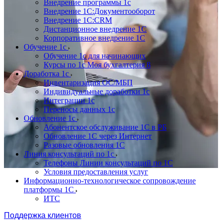
Внедрение программы 1с
Внедрение 1С:Документооборот
Внедрение 1С:CRM
Дистанционное внедрение 1С
Корпоративное внедрение 1С
Обучение 1с
Обучение 1с для начинающих
Курсы по 1с Моя бухгалтерия 8
Доработка 1с
Инвентаризация ОС/МБП
Индивидуальные доработки 1с
Интеграции 1с
Переносы данных 1с
Обновление 1с
Абонентское обслуживание 1С в РБ
Обновление 1С через Интернет
Разовые обновления 1С
Линия консультаций по 1с
Телефоны Линии консультаций по 1С
Условия предоставления услуг
Информационно-технологическое сопровождение
платформы 1С
ИТС
Поддержка клиентов