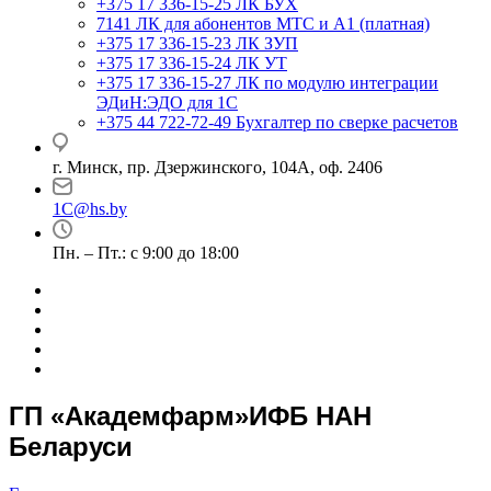
+375 17 336-15-25
ЛК БУХ
7141
ЛК для абонентов МТС и А1 (платная)
+375 17 336-15-23
ЛК ЗУП
+375 17 336-15-24
ЛК УТ
+375 17 336-15-27
ЛК по модулю интеграции
ЭДиН:ЭДО для 1С
+375 44 722-72-49
Бухгалтер по сверке расчетов
г. Минск, пр. Дзержинского, 104А, оф. 2406
1C@hs.by
Пн. – Пт.: с 9:00 до 18:00
ГП «Академфарм»ИФБ НАН
Беларуси