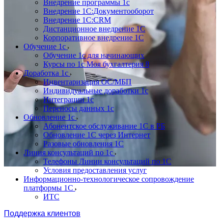
Внедрение программы 1с
Внедрение 1С:Документооборот
Внедрение 1С:CRM
Дистанционное внедрение 1С
Корпоративное внедрение 1С
Обучение 1с
Обучение 1с для начинающих
Курсы по 1с Моя бухгалтерия 8
Доработка 1с
Инвентаризация ОС/МБП
Индивидуальные доработки 1с
Интеграции 1с
Переносы данных 1с
Обновление 1с
Абонентское обслуживание 1С в РБ
Обновление 1С через Интернет
Разовые обновления 1С
Линия консультаций по 1с
Телефоны Линии консультаций по 1С
Условия предоставления услуг
Информационно-технологическое сопровождение
платформы 1С
ИТС
Поддержка клиентов