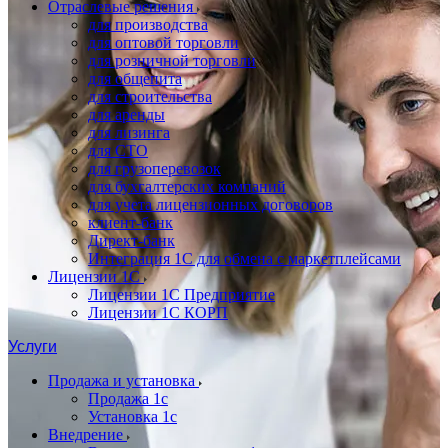
Отраслевые решения
для производства
для оптовой торговли
для розничной торговли
для общепита
для строительства
для аренды
для лизинга
для СТО
для грузоперевозок
для бухгалтерских компаний
для учета лицензионных договоров
клиент-банк
Директ-банк
Интеграция 1C для обмена с маркетплейсами
Лицензии 1С
Лицензии 1С Предприятие
Лицензии 1С КОРП
Услуги
Продажа и установка
Продажа 1с
Установка 1с
Внедрение