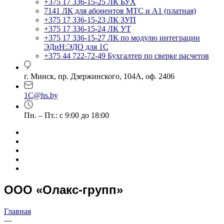
+375 17 336-15-25
ЛК БУХ
7141
ЛК для абонентов МТС и А1 (платная)
+375 17 336-15-23
ЛК ЗУП
+375 17 336-15-24
ЛК УТ
+375 17 336-15-27
ЛК по модулю интеграции
ЭДиН:ЭДО для 1С
+375 44 722-72-49
Бухгалтер по сверке расчетов
г. Минск, пр. Дзержинского, 104А, оф. 2406
1C@hs.by
Пн. – Пт.: с 9:00 до 18:00
ООО «Олакс-групп»
Главная
—