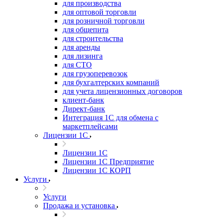
для производства
для оптовой торговли
для розничной торговли
для общепита
для строительства
для аренды
для лизинга
для СТО
для грузоперевозок
для бухгалтерских компаний
для учета лицензионных договоров
клиент-банк
Директ-банк
Интеграция 1C для обмена с
маркетплейсами
Лицензии 1С
Лицензии 1С
Лицензии 1С Предприятие
Лицензии 1С КОРП
Услуги
Услуги
Продажа и установка