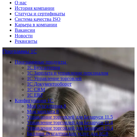
О нас
История компании
Статусы и сертификаты
Система качества ISO
Карьера в компании
Вакансии
Новости
Реквизиты
Программы 1С
Программные продукты
1С Бухгалтерия
1С Зарплата и управление персоналом
1С Управление торговлей
1С Документооборот
1С CRM
1С ERP
Конфигурации 1С
Моя бухгалтерия 8
Моя зарплата 8
Управление торговлей для Беларуси 11.5
Управление торговлей для Беларуси 11.4
Управление торговлей для Беларуси 10.4
Биллинг бухгалтерских услуг для 1С:8