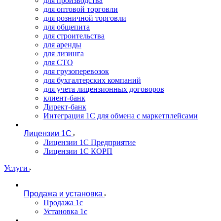
для производства
для оптовой торговли
для розничной торговли
для общепита
для строительства
для аренды
для лизинга
для СТО
для грузоперевозок
для бухгалтерских компаний
для учета лицензионных договоров
клиент-банк
Директ-банк
Интеграция 1C для обмена с маркетплейсами
Лицензии 1С
Лицензии 1С Предприятие
Лицензии 1С КОРП
Услуги
Продажа и установка
Продажа 1с
Установка 1с