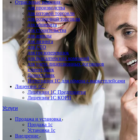
Отраслевые решения
для производства
для оптовой торговли
для розничной торговли
для общепита
для строительства
для аренды
для лизинга
для СТО
для грузоперевозок
для бухгалтерских компаний
для учета лицензионных договоров
клиент-банк
Директ-банк
Интеграция 1C для обмена с маркетплейсами
Лицензии 1С
Лицензии 1С Предприятие
Лицензии 1С КОРП
Услуги
Продажа и установка
Продажа 1с
Установка 1с
Внедрение