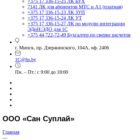
+375 17 336-15-25
ЛК БУХ
7141
ЛК для абонентов МТС и А1 (платная)
+375 17 336-15-23
ЛК ЗУП
+375 17 336-15-24
ЛК УТ
+375 17 336-15-27
ЛК по модулю интеграции
ЭДиН:ЭДО для 1С
+375 44 722-72-49
Бухгалтер по сверке расчетов
г. Минск, пр. Дзержинского, 104А, оф. 2406
1C@hs.by
Пн. – Пт.: с 9:00 до 18:00
ООО «Сан Суплай»
Главная
—