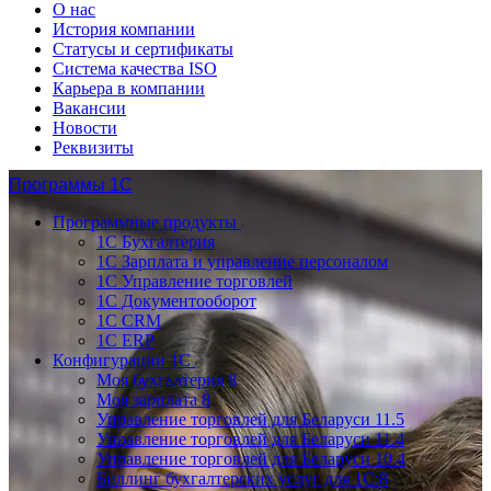
О нас
История компании
Статусы и сертификаты
Система качества ISO
Карьера в компании
Вакансии
Новости
Реквизиты
Программы 1С
Программные продукты
1С Бухгалтерия
1С Зарплата и управление персоналом
1С Управление торговлей
1С Документооборот
1С CRM
1С ERP
Конфигурации 1С
Моя бухгалтерия 8
Моя зарплата 8
Управление торговлей для Беларуси 11.5
Управление торговлей для Беларуси 11.4
Управление торговлей для Беларуси 10.4
Биллинг бухгалтерских услуг для 1С:8