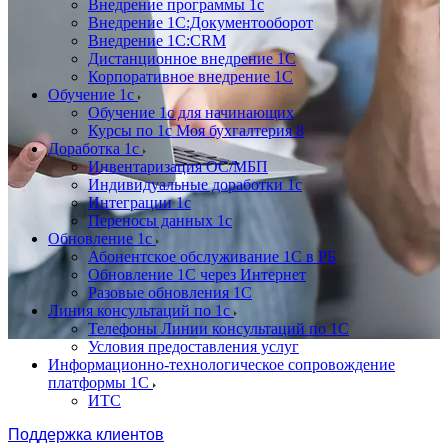
Внедрение программы 1с
Внедрение 1С:Документооборот
Внедрение 1С:CRM
Дистанционное внедрение 1С
Корпоративное внедрение 1С
Обучение 1с
Обучение 1с для начинающих
Курсы по 1с Моя бухгалтерия 8
Доработка 1с
Инвентаризация ОС/МБП
Индивидуальные доработки 1с
Интеграции 1с
Переносы данных 1с
Обновление 1с
Абонентское обслуживание 1С в РБ
Обновление 1С через Интернет
Разовые обновления 1С
Линия консультаций по 1с
Телефоны Линии консультаций по 1С
Условия предоставления услуг
Информационно-технологическое сопровождение
платформы 1С
ИТС
Поддержка клиентов