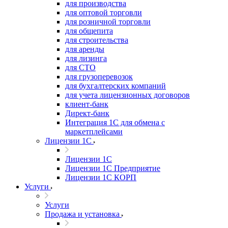
для производства
для оптовой торговли
для розничной торговли
для общепита
для строительства
для аренды
для лизинга
для СТО
для грузоперевозок
для бухгалтерских компаний
для учета лицензионных договоров
клиент-банк
Директ-банк
Интеграция 1C для обмена с
маркетплейсами
Лицензии 1С
Лицензии 1С
Лицензии 1С Предприятие
Лицензии 1С КОРП
Услуги
Услуги
Продажа и установка