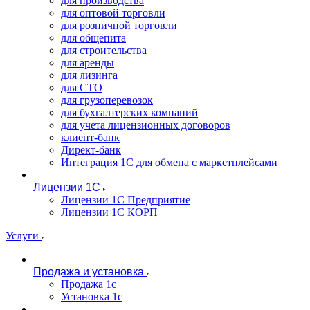
для производства
для оптовой торговли
для розничной торговли
для общепита
для строительства
для аренды
для лизинга
для СТО
для грузоперевозок
для бухгалтерских компаний
для учета лицензионных договоров
клиент-банк
Директ-банк
Интеграция 1C для обмена с маркетплейсами
Лицензии 1С
Лицензии 1С Предприятие
Лицензии 1С КОРП
Услуги
Продажа и установка
Продажа 1с
Установка 1с