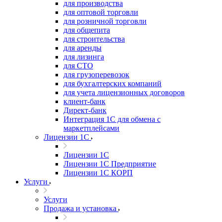
для производства
для оптовой торговли
для розничной торговли
для общепита
для строительства
для аренды
для лизинга
для СТО
для грузоперевозок
для бухгалтерских компаний
для учета лицензионных договоров
клиент-банк
Директ-банк
Интеграция 1C для обмена с
маркетплейсами
Лицензии 1С
Лицензии 1С
Лицензии 1С Предприятие
Лицензии 1С КОРП
Услуги
Услуги
Продажа и установка