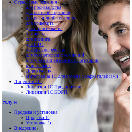
Отраслевые решения
для производства
для оптовой торговли
для розничной торговли
для общепита
для строительства
для аренды
для лизинга
для СТО
для грузоперевозок
для бухгалтерских компаний
для учета лицензионных договоров
клиент-банк
Директ-банк
Интеграция 1C для обмена с маркетплейсами
Лицензии 1С
Лицензии 1С Предприятие
Лицензии 1С КОРП
Услуги
Продажа и установка
Продажа 1с
Установка 1с
Внедрение