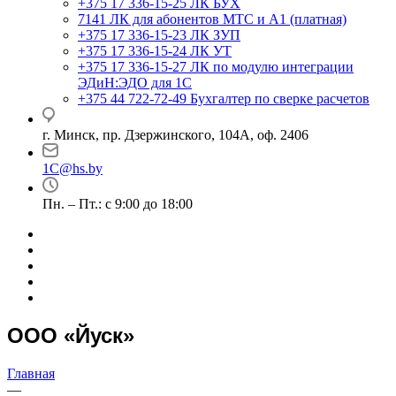
+375 17 336-15-25
ЛК БУХ
7141
ЛК для абонентов МТС и А1 (платная)
+375 17 336-15-23
ЛК ЗУП
+375 17 336-15-24
ЛК УТ
+375 17 336-15-27
ЛК по модулю интеграции
ЭДиН:ЭДО для 1С
+375 44 722-72-49
Бухгалтер по сверке расчетов
г. Минск, пр. Дзержинского, 104А, оф. 2406
1C@hs.by
Пн. – Пт.: с 9:00 до 18:00
ООО «Йуск»
Главная
—