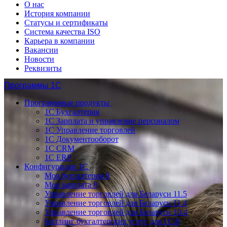
О нас
История компании
Статусы и сертификаты
Система качества ISO
Карьера в компании
Вакансии
Новости
Реквизиты
Программы 1С
Программные продукты
1С Бухгалтерия
1С Зарплата и управление персоналом
1С Управление торговлей
1С Документооборот
1С CRM
1С ERP
Конфигурации 1С
Моя бухгалтерия 8
Моя зарплата 8
Управление торговлей для Беларуси 11.5
Управление торговлей для Беларуси 11.4
Управление торговлей для Беларуси 10.4
Биллинг бухгалтерских услуг для 1С:8