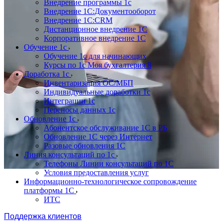
Внедрение программы 1с
Внедрение 1С:Документооборот
Внедрение 1С:CRM
Дистанционное внедрение 1С
Корпоративное внедрение 1С
Обучение 1с
Обучение 1с для начинающих
Курсы по 1с Моя бухгалтерия 8
Доработка 1с
Инвентаризация ОС/МБП
Индивидуальные доработки 1с
Интеграции 1с
Переносы данных 1с
Обновление 1с
Абонентское обслуживание 1С в РБ
Обновление 1С через Интернет
Разовые обновления 1С
Линия консультаций по 1с
Телефоны Линии консультаций по 1С
Условия предоставления услуг
Информационно-технологическое сопровождение
платформы 1С
ИТС
Поддержка клиентов