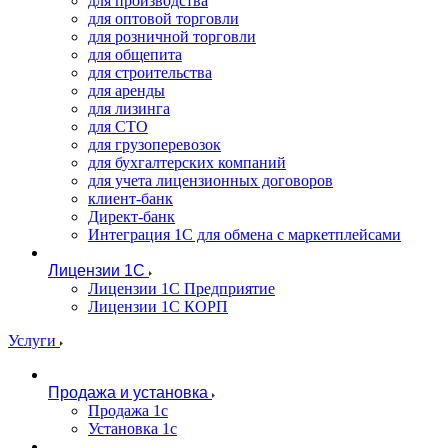
для производства
для оптовой торговли
для розничной торговли
для общепита
для строительства
для аренды
для лизинга
для СТО
для грузоперевозок
для бухгалтерских компаний
для учета лицензионных договоров
клиент-банк
Директ-банк
Интеграция 1C для обмена с маркетплейсами
Лицензии 1С
Лицензии 1С Предприятие
Лицензии 1С КОРП
Услуги
Продажа и установка
Продажа 1с
Установка 1с