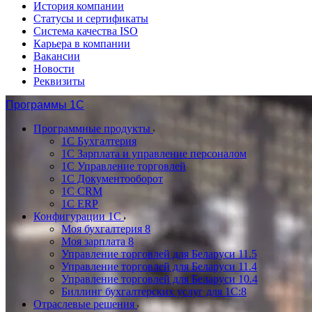
История компании
Статусы и сертификаты
Система качества ISO
Карьера в компании
Вакансии
Новости
Реквизиты
Программы 1С
Программные продукты
1С Бухгалтерия
1С Зарплата и управление персоналом
1С Управление торговлей
1С Документооборот
1С CRM
1С ERP
Конфигурации 1С
Моя бухгалтерия 8
Моя зарплата 8
Управление торговлей для Беларуси 11.5
Управление торговлей для Беларуси 11.4
Управление торговлей для Беларуси 10.4
Биллинг бухгалтерских услуг для 1С:8
Отраслевые решения