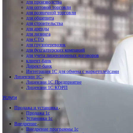
для производства
для оптовой торговли
для розничной торговли
для общепита
для строительства
для аренды
для лизинга
для СТО
для грузоперевозок
для бухгалтерских компаний
для учета лицензионных договоров
клиент-банк
Директ-банк
Интеграция 1C для обмена с маркетплейсами
Лицензии 1С
Лицензии 1С Предприятие
Лицензии 1С КОРП
Услуги
Продажа и установка
Продажа 1с
Установка 1с
Внедрение
Внедрение программы 1с