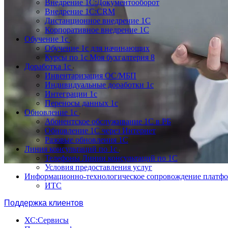
Внедрение 1С:Документооборот
Внедрение 1С:CRM
Дистанционное внедрение 1С
Корпоративное внедрение 1С
Обучение 1с
Обучение 1с для начинающих
Курсы по 1с Моя бухгалтерия 8
Доработка 1с
Инвентаризация ОС/МБП
Индивидуальные доработки 1с
Интеграции 1с
Переносы данных 1с
Обновление 1с
Абонентское обслуживание 1С в РБ
Обновление 1С через Интернет
Разовые обновления 1С
Линия консультаций по 1с
Телефоны Линии консультаций по 1С
Условия предоставления услуг
Информационно-технологическое сопровождение платф
ИТС
Поддержка клиентов
ХС:Сервисы