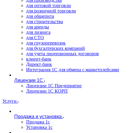
для производства
для оптовой торговли
для розничной торговли
для общепита
для строительства
для аренды
для лизинга
для СТО
для грузоперевозок
для бухгалтерских компаний
для учета лицензионных договоров
клиент-банк
Директ-банк
Интеграция 1C для обмена с маркетплейсами
Лицензии 1С
Лицензии 1С Предприятие
Лицензии 1С КОРП
Услуги
Продажа и установка
Продажа 1с
Установка 1с