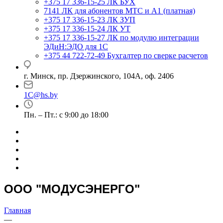
+375 17 336-15-25
ЛК БУХ
7141
ЛК для абонентов МТС и А1 (платная)
+375 17 336-15-23
ЛК ЗУП
+375 17 336-15-24
ЛК УТ
+375 17 336-15-27
ЛК по модулю интеграции
ЭДиН:ЭДО для 1С
+375 44 722-72-49
Бухгалтер по сверке расчетов
г. Минск, пр. Дзержинского, 104А, оф. 2406
1C@hs.by
Пн. – Пт.: с 9:00 до 18:00
ООO "МОДУСЭНЕРГО"
Главная
—