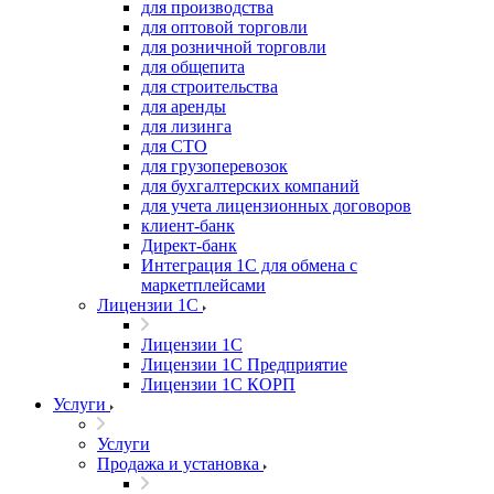
для производства
для оптовой торговли
для розничной торговли
для общепита
для строительства
для аренды
для лизинга
для СТО
для грузоперевозок
для бухгалтерских компаний
для учета лицензионных договоров
клиент-банк
Директ-банк
Интеграция 1C для обмена с
маркетплейсами
Лицензии 1С
Лицензии 1С
Лицензии 1С Предприятие
Лицензии 1С КОРП
Услуги
Услуги
Продажа и установка