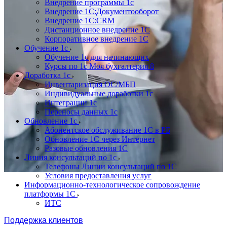
Внедрение программы 1с
Внедрение 1С:Документооборот
Внедрение 1С:CRM
Дистанционное внедрение 1С
Корпоративное внедрение 1С
Обучение 1с
Обучение 1с для начинающих
Курсы по 1с Моя бухгалтерия 8
Доработка 1с
Инвентаризация ОС/МБП
Индивидуальные доработки 1с
Интеграции 1с
Переносы данных 1с
Обновление 1с
Абонентское обслуживание 1С в РБ
Обновление 1С через Интернет
Разовые обновления 1С
Линия консультаций по 1с
Телефоны Линии консультаций по 1С
Условия предоставления услуг
Информационно-технологическое сопровождение
платформы 1С
ИТС
Поддержка клиентов