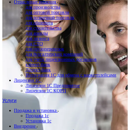
Отраслевые решения
для производства
для оптовой торговли
для розничной торговли
для общепита
для строительства
для аренды
для лизинга
для СТО
для грузоперевозок
для бухгалтерских компаний
для учета лицензионных договоров
клиент-банк
Директ-банк
Интеграция 1C для обмена с маркетплейсами
Лицензии 1С
Лицензии 1С Предприятие
Лицензии 1С КОРП
Услуги
Продажа и установка
Продажа 1с
Установка 1с
Внедрение