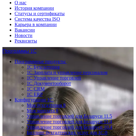
О нас
История компании
Статусы и сертификаты
Система качества ISO
Карьера в компании
Вакансии
Новости
Реквизиты
Программы 1С
Программные продукты
1С Бухгалтерия
1С Зарплата и управление персоналом
1С Управление торговлей
1С Документооборот
1С CRM
1С ERP
Конфигурации 1С
Моя бухгалтерия 8
Моя зарплата 8
Управление торговлей для Беларуси 11.5
Управление торговлей для Беларуси 11.4
Управление торговлей для Беларуси 10.4
Биллинг бухгалтерских услуг для 1С:8