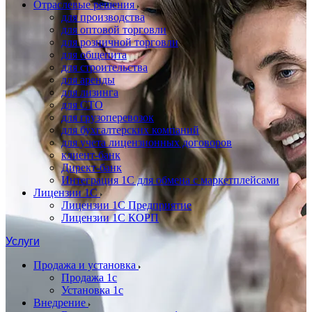
Отраслевые решения
для производства
для оптовой торговли
для розничной торговли
для общепита
для строительства
для аренды
для лизинга
для СТО
для грузоперевозок
для бухгалтерских компаний
для учета лицензионных договоров
клиент-банк
Директ-банк
Интеграция 1C для обмена с маркетплейсами
Лицензии 1С
Лицензии 1С Предприятие
Лицензии 1С КОРП
Услуги
Продажа и установка
Продажа 1с
Установка 1с
Внедрение