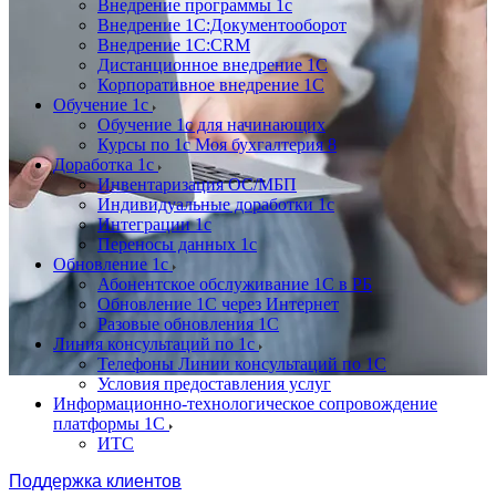
Внедрение программы 1с
Внедрение 1С:Документооборот
Внедрение 1С:CRM
Дистанционное внедрение 1С
Корпоративное внедрение 1С
Обучение 1с
Обучение 1с для начинающих
Курсы по 1с Моя бухгалтерия 8
Доработка 1с
Инвентаризация ОС/МБП
Индивидуальные доработки 1с
Интеграции 1с
Переносы данных 1с
Обновление 1с
Абонентское обслуживание 1С в РБ
Обновление 1С через Интернет
Разовые обновления 1С
Линия консультаций по 1с
Телефоны Линии консультаций по 1С
Условия предоставления услуг
Информационно-технологическое сопровождение
платформы 1С
ИТС
Поддержка клиентов