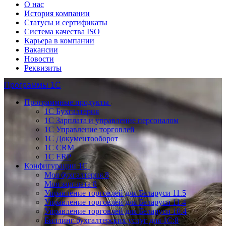
О нас
История компании
Статусы и сертификаты
Система качества ISO
Карьера в компании
Вакансии
Новости
Реквизиты
Программы 1С
Программные продукты
1С Бухгалтерия
1С Зарплата и управление персоналом
1С Управление торговлей
1С Документооборот
1С CRM
1С ERP
Конфигурации 1С
Моя бухгалтерия 8
Моя зарплата 8
Управление торговлей для Беларуси 11.5
Управление торговлей для Беларуси 11.4
Управление торговлей для Беларуси 10.4
Биллинг бухгалтерских услуг для 1С:8