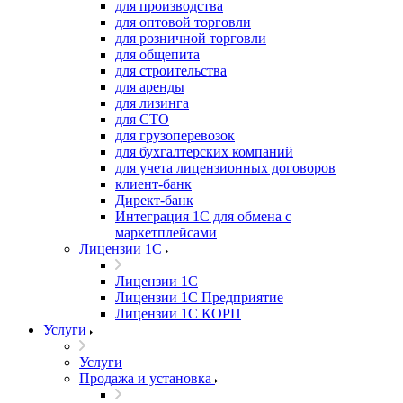
для производства
для оптовой торговли
для розничной торговли
для общепита
для строительства
для аренды
для лизинга
для СТО
для грузоперевозок
для бухгалтерских компаний
для учета лицензионных договоров
клиент-банк
Директ-банк
Интеграция 1C для обмена с
маркетплейсами
Лицензии 1С
Лицензии 1С
Лицензии 1С Предприятие
Лицензии 1С КОРП
Услуги
Услуги
Продажа и установка