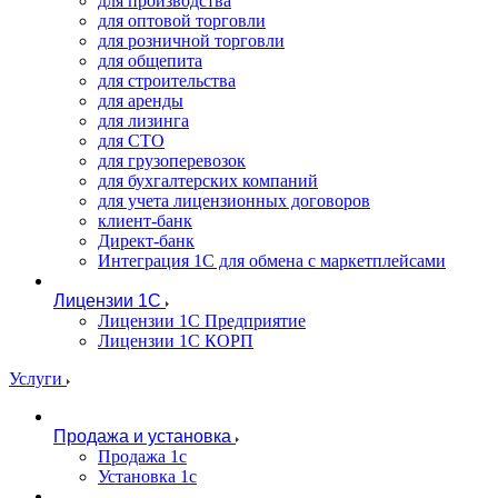
для производства
для оптовой торговли
для розничной торговли
для общепита
для строительства
для аренды
для лизинга
для СТО
для грузоперевозок
для бухгалтерских компаний
для учета лицензионных договоров
клиент-банк
Директ-банк
Интеграция 1C для обмена с маркетплейсами
Лицензии 1С
Лицензии 1С Предприятие
Лицензии 1С КОРП
Услуги
Продажа и установка
Продажа 1с
Установка 1с