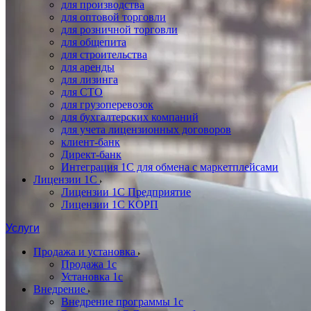
для производства
для оптовой торговли
для розничной торговли
для общепита
для строительства
для аренды
для лизинга
для СТО
для грузоперевозок
для бухгалтерских компаний
для учета лицензионных договоров
клиент-банк
Директ-банк
Интеграция 1C для обмена с маркетплейсами
Лицензии 1С
Лицензии 1С Предприятие
Лицензии 1С КОРП
Услуги
Продажа и установка
Продажа 1с
Установка 1с
Внедрение
Внедрение программы 1с