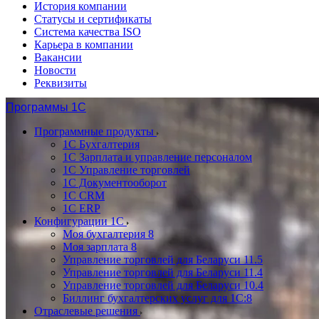
История компании
Статусы и сертификаты
Система качества ISO
Карьера в компании
Вакансии
Новости
Реквизиты
Программы 1С
Программные продукты
1С Бухгалтерия
1С Зарплата и управление персоналом
1С Управление торговлей
1С Документооборот
1С CRM
1С ERP
Конфигурации 1С
Моя бухгалтерия 8
Моя зарплата 8
Управление торговлей для Беларуси 11.5
Управление торговлей для Беларуси 11.4
Управление торговлей для Беларуси 10.4
Биллинг бухгалтерских услуг для 1С:8
Отраслевые решения