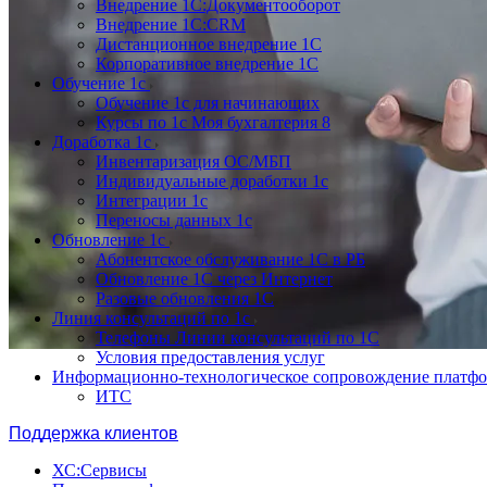
Внедрение 1С:Документооборот
Внедрение 1С:CRM
Дистанционное внедрение 1С
Корпоративное внедрение 1С
Обучение 1с
Обучение 1с для начинающих
Курсы по 1с Моя бухгалтерия 8
Доработка 1с
Инвентаризация ОС/МБП
Индивидуальные доработки 1с
Интеграции 1с
Переносы данных 1с
Обновление 1с
Абонентское обслуживание 1С в РБ
Обновление 1С через Интернет
Разовые обновления 1С
Линия консультаций по 1с
Телефоны Линии консультаций по 1С
Условия предоставления услуг
Информационно-технологическое сопровождение платф
ИТС
Поддержка клиентов
ХС:Сервисы