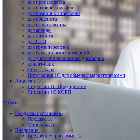
для производства
для оптовой торговли
для розничной торговли
для общепита
для строительства
для аренды
для лизинга
для СТО
для грузоперевозок
для бухгалтерских компаний
для учета лицензионных договоров
клиент-банк
Директ-банк
Интеграция 1C для обмена с маркетплейсами
Лицензии 1С
Лицензии 1С Предприятие
Лицензии 1С КОРП
Услуги
Продажа и установка
Продажа 1с
Установка 1с
Внедрение
Внедрение программы 1с