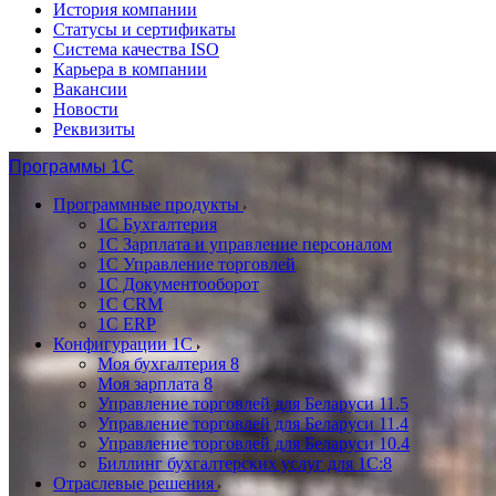
История компании
Статусы и сертификаты
Система качества ISO
Карьера в компании
Вакансии
Новости
Реквизиты
Программы 1С
Программные продукты
1С Бухгалтерия
1С Зарплата и управление персоналом
1С Управление торговлей
1С Документооборот
1С CRM
1С ERP
Конфигурации 1С
Моя бухгалтерия 8
Моя зарплата 8
Управление торговлей для Беларуси 11.5
Управление торговлей для Беларуси 11.4
Управление торговлей для Беларуси 10.4
Биллинг бухгалтерских услуг для 1С:8
Отраслевые решения