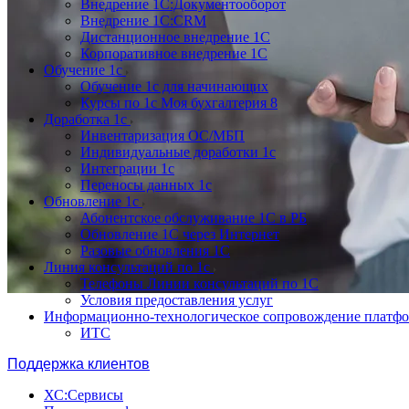
Внедрение 1С:Документооборот
Внедрение 1С:CRM
Дистанционное внедрение 1С
Корпоративное внедрение 1С
Обучение 1с
Обучение 1с для начинающих
Курсы по 1с Моя бухгалтерия 8
Доработка 1с
Инвентаризация ОС/МБП
Индивидуальные доработки 1с
Интеграции 1с
Переносы данных 1с
Обновление 1с
Абонентское обслуживание 1С в РБ
Обновление 1С через Интернет
Разовые обновления 1С
Линия консультаций по 1с
Телефоны Линии консультаций по 1С
Условия предоставления услуг
Информационно-технологическое сопровождение платф
ИТС
Поддержка клиентов
ХС:Сервисы