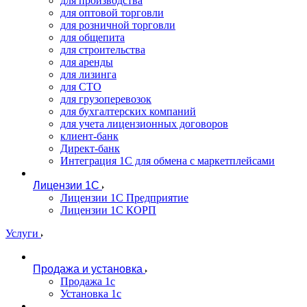
для производства
для оптовой торговли
для розничной торговли
для общепита
для строительства
для аренды
для лизинга
для СТО
для грузоперевозок
для бухгалтерских компаний
для учета лицензионных договоров
клиент-банк
Директ-банк
Интеграция 1C для обмена с маркетплейсами
Лицензии 1С
Лицензии 1С Предприятие
Лицензии 1С КОРП
Услуги
Продажа и установка
Продажа 1с
Установка 1с