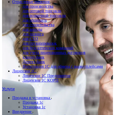
Отраслевые решения
для производства
для оптовой торговли
для розничной торговли
для общепита
для строительства
для аренды
для лизинга
для СТО
для грузоперевозок
для бухгалтерских компаний
для учета лицензионных договоров
клиент-банк
Директ-банк
Интеграция 1C для обмена с маркетплейсами
Лицензии 1С
Лицензии 1С Предприятие
Лицензии 1С КОРП
Услуги
Продажа и установка
Продажа 1с
Установка 1с
Внедрение