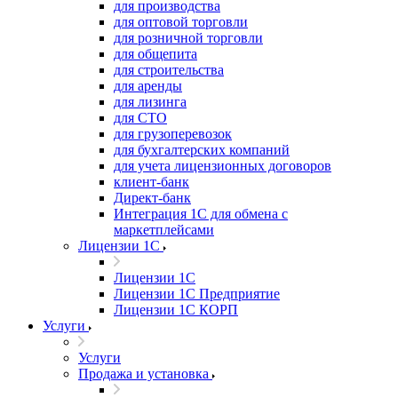
для производства
для оптовой торговли
для розничной торговли
для общепита
для строительства
для аренды
для лизинга
для СТО
для грузоперевозок
для бухгалтерских компаний
для учета лицензионных договоров
клиент-банк
Директ-банк
Интеграция 1C для обмена с
маркетплейсами
Лицензии 1С
Лицензии 1С
Лицензии 1С Предприятие
Лицензии 1С КОРП
Услуги
Услуги
Продажа и установка