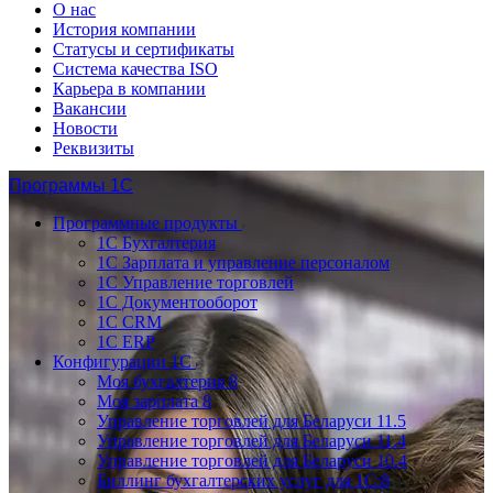
О нас
История компании
Статусы и сертификаты
Система качества ISO
Карьера в компании
Вакансии
Новости
Реквизиты
Программы 1С
Программные продукты
1С Бухгалтерия
1С Зарплата и управление персоналом
1С Управление торговлей
1С Документооборот
1С CRM
1С ERP
Конфигурации 1С
Моя бухгалтерия 8
Моя зарплата 8
Управление торговлей для Беларуси 11.5
Управление торговлей для Беларуси 11.4
Управление торговлей для Беларуси 10.4
Биллинг бухгалтерских услуг для 1С:8