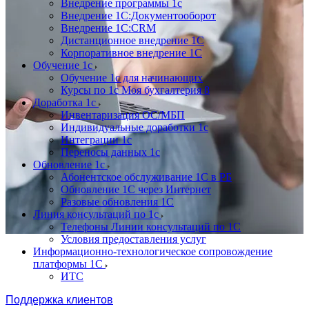
Внедрение программы 1с
Внедрение 1С:Документооборот
Внедрение 1С:CRM
Дистанционное внедрение 1С
Корпоративное внедрение 1С
Обучение 1с
Обучение 1с для начинающих
Курсы по 1с Моя бухгалтерия 8
Доработка 1с
Инвентаризация ОС/МБП
Индивидуальные доработки 1с
Интеграции 1с
Переносы данных 1с
Обновление 1с
Абонентское обслуживание 1С в РБ
Обновление 1С через Интернет
Разовые обновления 1С
Линия консультаций по 1с
Телефоны Линии консультаций по 1С
Условия предоставления услуг
Информационно-технологическое сопровождение
платформы 1С
ИТС
Поддержка клиентов