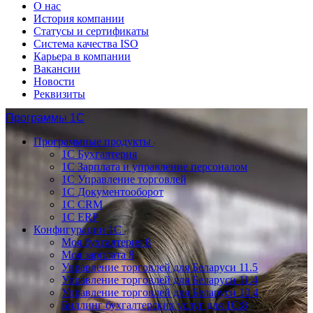
О нас
История компании
Статусы и сертификаты
Система качества ISO
Карьера в компании
Вакансии
Новости
Реквизиты
Программы 1С
Программные продукты
1С Бухгалтерия
1С Зарплата и управление персоналом
1С Управление торговлей
1С Документооборот
1С CRM
1С ERP
Конфигурации 1С
Моя бухгалтерия 8
Моя зарплата 8
Управление торговлей для Беларуси 11.5
Управление торговлей для Беларуси 11.4
Управление торговлей для Беларуси 10.4
Биллинг бухгалтерских услуг для 1С:8