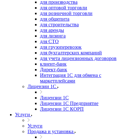
для производства
для оптовой торговли
для розничной торговли
для общепита
для строительства
для аренды
для лизинга
для СТО
для грузоперевозок
для бухгалтерских компаний
для учета лицензионных договоров
клиент-банк
Директ-банк
Интеграция 1C для обмена с
маркетплейсами
Лицензии 1С
Лицензии 1С
Лицензии 1С Предприятие
Лицензии 1С КОРП
Услуги
Услуги
Продажа и установка