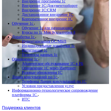
Внедрение программы 1с
Внедрение 1С:Документооборот
Внедрение 1С:CRM
Дистанционное внедрение 1С
Корпоративное внедрение 1С
Обучение 1с
Обучение 1с для начинающих
Курсы по 1с Моя бухгалтерия 8
Доработка 1с
Инвентаризация ОС/МБП
Индивидуальные доработки 1с
Интеграции 1с
Переносы данных 1с
Обновление 1с
Абонентское обслуживание 1С в РБ
Обновление 1С через Интернет
Разовые обновления 1С
Линия консультаций по 1с
Телефоны Линии консультаций по 1С
Условия предоставления услуг
Информационно-технологическое сопровождение
платформы 1С
ИТС
Поддержка клиентов