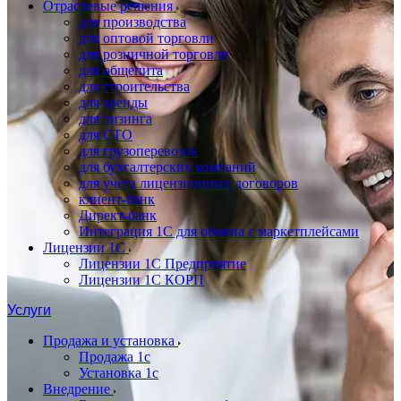
Отраслевые решения
для производства
для оптовой торговли
для розничной торговли
для общепита
для строительства
для аренды
для лизинга
для СТО
для грузоперевозок
для бухгалтерских компаний
для учета лицензионных договоров
клиент-банк
Директ-банк
Интеграция 1C для обмена с маркетплейсами
Лицензии 1С
Лицензии 1С Предприятие
Лицензии 1С КОРП
Услуги
Продажа и установка
Продажа 1с
Установка 1с
Внедрение