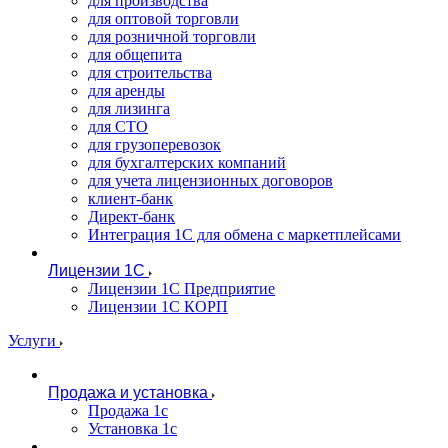
для производства
для оптовой торговли
для розничной торговли
для общепита
для строительства
для аренды
для лизинга
для СТО
для грузоперевозок
для бухгалтерских компаний
для учета лицензионных договоров
клиент-банк
Директ-банк
Интеграция 1C для обмена с маркетплейсами
Лицензии 1С
Лицензии 1С Предприятие
Лицензии 1С КОРП
Услуги
Продажа и установка
Продажа 1с
Установка 1с