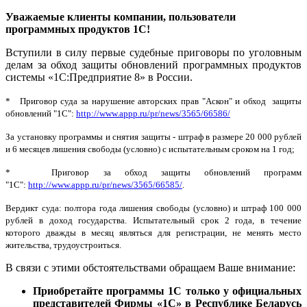
Уважаемые клиенты компании, пользователи
программных продуктов 1С!
Вступили в силу первые судебные приговоры по уголовным
делам за обход защиты обновлений программных продуктов
системы «1С:Предприятие 8» в России.
* Приговор суда за нарушение авторских прав "Аскон" и обход защиты
обновлений "1С":
http://www.appp.ru/pr/news/3565/66586/
За установку программы и снятия защиты - штраф в размере 20 000 рублей
и 6 месяцев лишения свободы (условно) с испытательным сроком на 1 год;
* Приговор за обход защиты обновлений программ
"1С":
http://www.appp.ru/pr/news/3565/66585/
.
Вердикт суда: полтора года лишения свободы (условно) и штраф 100 000
рублей в доход государства. Испытательный срок 2 года, в течение
которого дважды в месяц являться для регистрации, не менять место
жительства, трудоустроиться.
В связи с этими обстоятельствами обращаем Ваше внимание:
Приобретайте программы 1С только у официальных
представителей Фирмы «1С» в Республике Беларусь