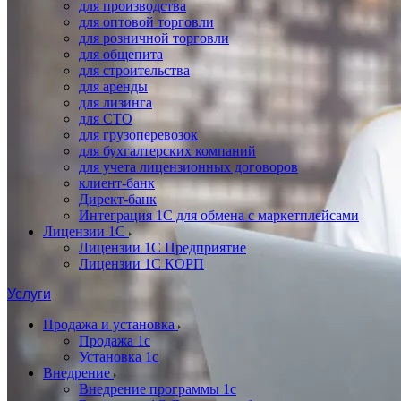
для производства
для оптовой торговли
для розничной торговли
для общепита
для строительства
для аренды
для лизинга
для СТО
для грузоперевозок
для бухгалтерских компаний
для учета лицензионных договоров
клиент-банк
Директ-банк
Интеграция 1C для обмена с маркетплейсами
Лицензии 1С
Лицензии 1С Предприятие
Лицензии 1С КОРП
Услуги
Продажа и установка
Продажа 1с
Установка 1с
Внедрение
Внедрение программы 1с