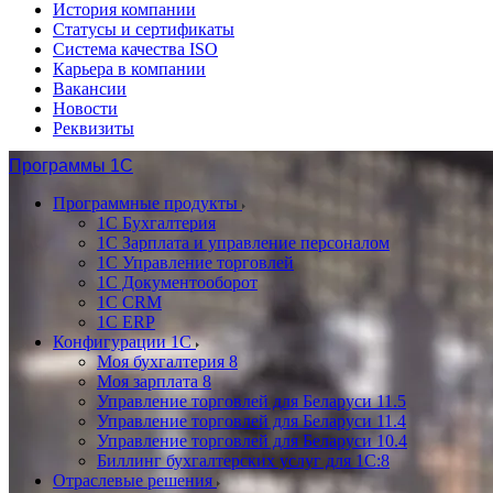
История компании
Статусы и сертификаты
Система качества ISO
Карьера в компании
Вакансии
Новости
Реквизиты
Программы 1С
Программные продукты
1С Бухгалтерия
1С Зарплата и управление персоналом
1С Управление торговлей
1С Документооборот
1С CRM
1С ERP
Конфигурации 1С
Моя бухгалтерия 8
Моя зарплата 8
Управление торговлей для Беларуси 11.5
Управление торговлей для Беларуси 11.4
Управление торговлей для Беларуси 10.4
Биллинг бухгалтерских услуг для 1С:8
Отраслевые решения