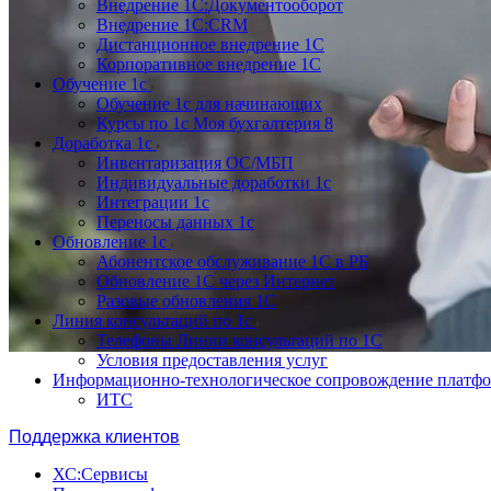
Внедрение 1С:Документооборот
Внедрение 1С:CRM
Дистанционное внедрение 1С
Корпоративное внедрение 1С
Обучение 1с
Обучение 1с для начинающих
Курсы по 1с Моя бухгалтерия 8
Доработка 1с
Инвентаризация ОС/МБП
Индивидуальные доработки 1с
Интеграции 1с
Переносы данных 1с
Обновление 1с
Абонентское обслуживание 1С в РБ
Обновление 1С через Интернет
Разовые обновления 1С
Линия консультаций по 1с
Телефоны Линии консультаций по 1С
Условия предоставления услуг
Информационно-технологическое сопровождение платф
ИТС
Поддержка клиентов
ХС:Сервисы