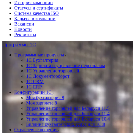
История компании
Статусы и сертификаты
Система качества ISO
Карьера в компании
Вакансии
Новости
Реквизиты
Программы 1С
Программные продукты
1С Бухгалтерия
1С Зарплата и управление персоналом
1С Управление торговлей
1С Документооборот
1С CRM
1С ERP
Конфигурации 1С
Моя бухгалтерия 8
Моя зарплата 8
Управление торговлей для Беларуси 11.5
Управление торговлей для Беларуси 11.4
Управление торговлей для Беларуси 10.4
Биллинг бухгалтерских услуг для 1С:8
Отраслевые решения