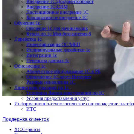
Внедрение 1С:Документооборот
Внедрение 1С:CRM
Дистанционное внедрение 1С
Корпоративное внедрение 1С
Обучение 1с
Обучение 1с для начинающих
Курсы по 1с Моя бухгалтерия 8
Доработка 1с
Инвентаризация ОС/МБП
Индивидуальные доработки 1с
Интеграции 1с
Переносы данных 1с
Обновление 1с
Абонентское обслуживание 1С в РБ
Обновление 1С через Интернет
Разовые обновления 1С
Линия консультаций по 1с
Телефоны Линии консультаций по 1С
Условия предоставления услуг
Информационно-технологическое сопровождение платф
ИТС
Поддержка клиентов
ХС:Сервисы