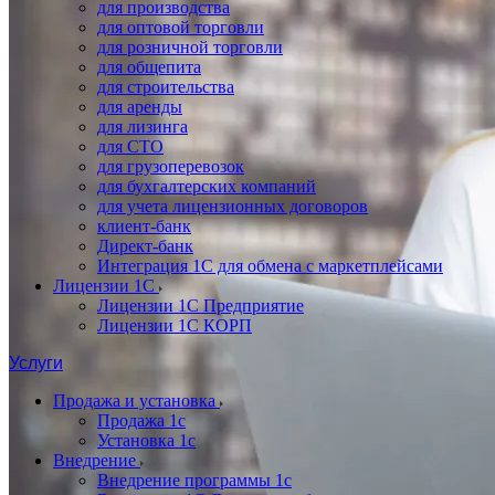
для производства
для оптовой торговли
для розничной торговли
для общепита
для строительства
для аренды
для лизинга
для СТО
для грузоперевозок
для бухгалтерских компаний
для учета лицензионных договоров
клиент-банк
Директ-банк
Интеграция 1C для обмена с маркетплейсами
Лицензии 1С
Лицензии 1С Предприятие
Лицензии 1С КОРП
Услуги
Продажа и установка
Продажа 1с
Установка 1с
Внедрение
Внедрение программы 1с