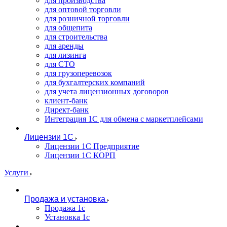
для производства
для оптовой торговли
для розничной торговли
для общепита
для строительства
для аренды
для лизинга
для СТО
для грузоперевозок
для бухгалтерских компаний
для учета лицензионных договоров
клиент-банк
Директ-банк
Интеграция 1C для обмена с маркетплейсами
Лицензии 1С
Лицензии 1С Предприятие
Лицензии 1С КОРП
Услуги
Продажа и установка
Продажа 1с
Установка 1с