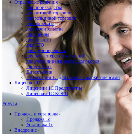
Отраслевые решения
для производства
для оптовой торговли
для розничной торговли
для общепита
для строительства
для аренды
для лизинга
для СТО
для грузоперевозок
для бухгалтерских компаний
для учета лицензионных договоров
клиент-банк
Директ-банк
Интеграция 1C для обмена с маркетплейсами
Лицензии 1С
Лицензии 1С Предприятие
Лицензии 1С КОРП
Услуги
Продажа и установка
Продажа 1с
Установка 1с
Внедрение