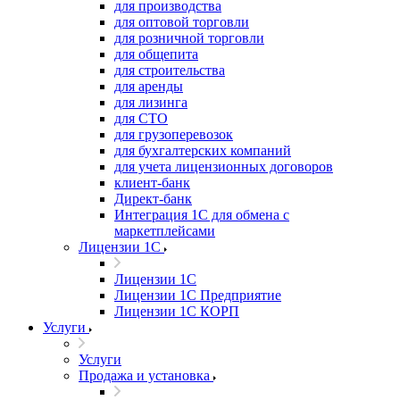
для производства
для оптовой торговли
для розничной торговли
для общепита
для строительства
для аренды
для лизинга
для СТО
для грузоперевозок
для бухгалтерских компаний
для учета лицензионных договоров
клиент-банк
Директ-банк
Интеграция 1C для обмена с
маркетплейсами
Лицензии 1С
Лицензии 1С
Лицензии 1С Предприятие
Лицензии 1С КОРП
Услуги
Услуги
Продажа и установка