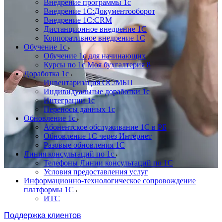
Внедрение программы 1с
Внедрение 1С:Документооборот
Внедрение 1С:CRM
Дистанционное внедрение 1С
Корпоративное внедрение 1С
Обучение 1с
Обучение 1с для начинающих
Курсы по 1с Моя бухгалтерия 8
Доработка 1с
Инвентаризация ОС/МБП
Индивидуальные доработки 1с
Интеграции 1с
Переносы данных 1с
Обновление 1с
Абонентское обслуживание 1С в РБ
Обновление 1С через Интернет
Разовые обновления 1С
Линия консультаций по 1с
Телефоны Линии консультаций по 1С
Условия предоставления услуг
Информационно-технологическое сопровождение
платформы 1С
ИТС
Поддержка клиентов