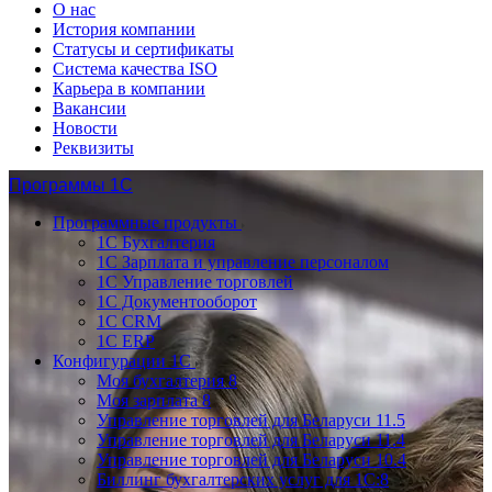
О нас
История компании
Статусы и сертификаты
Система качества ISO
Карьера в компании
Вакансии
Новости
Реквизиты
Программы 1С
Программные продукты
1С Бухгалтерия
1С Зарплата и управление персоналом
1С Управление торговлей
1С Документооборот
1С CRM
1С ERP
Конфигурации 1С
Моя бухгалтерия 8
Моя зарплата 8
Управление торговлей для Беларуси 11.5
Управление торговлей для Беларуси 11.4
Управление торговлей для Беларуси 10.4
Биллинг бухгалтерских услуг для 1С:8