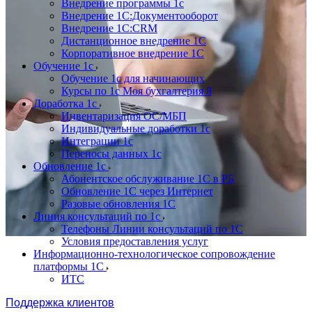
Внедрение программы 1с
Внедрение 1С:Документооборот
Внедрение 1С:CRM
Дистанционное внедрение 1С
Корпоративное внедрение 1С
Обучение 1с
Обучение 1с для начинающих
Курсы по 1с Моя бухгалтерия 8
Доработка 1с
Инвентаризация ОС/МБП
Индивидуальные доработки 1с
Интеграции 1с
Переносы данных 1с
Обновление 1с
Абонентское обслуживание 1С в РБ
Обновление 1С через Интернет
Разовые обновления 1С
Линия консультаций по 1с
Телефоны Линии консультаций по 1С
Условия предоставления услуг
Информационно-технологическое сопровождение
платформы 1С
ИТС
Поддержка клиентов