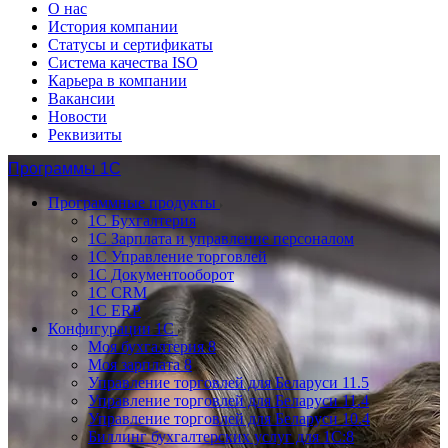
О нас
История компании
Статусы и сертификаты
Система качества ISO
Карьера в компании
Вакансии
Новости
Реквизиты
Программы 1С
Программные продукты
1С Бухгалтерия
1С Зарплата и управление персоналом
1С Управление торговлей
1С Документооборот
1С CRM
1С ERP
Конфигурации 1С
Моя бухгалтерия 8
Моя зарплата 8
Управление торговлей для Беларуси 11.5
Управление торговлей для Беларуси 11.4
Управление торговлей для Беларуси 10.4
Биллинг бухгалтерских услуг для 1С:8