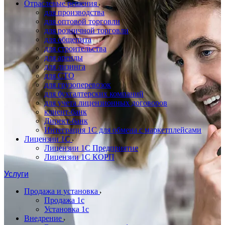
Отраслевые решения
для производства
для оптовой торговли
для розничной торговли
для общепита
для строительства
для аренды
для лизинга
для СТО
для грузоперевозок
для бухгалтерских компаний
для учета лицензионных договоров
клиент-банк
Директ-банк
Интеграция 1C для обмена с маркетплейсами
Лицензии 1С
Лицензии 1С Предприятие
Лицензии 1С КОРП
Услуги
Продажа и установка
Продажа 1с
Установка 1с
Внедрение