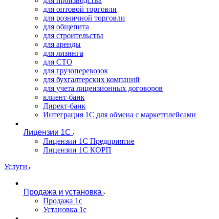
для производства
для оптовой торговли
для розничной торговли
для общепита
для строительства
для аренды
для лизинга
для СТО
для грузоперевозок
для бухгалтерских компаний
для учета лицензионных договоров
клиент-банк
Директ-банк
Интеграция 1C для обмена с маркетплейсами
Лицензии 1С
Лицензии 1С Предприятие
Лицензии 1С КОРП
Услуги
Продажа и установка
Продажа 1с
Установка 1с