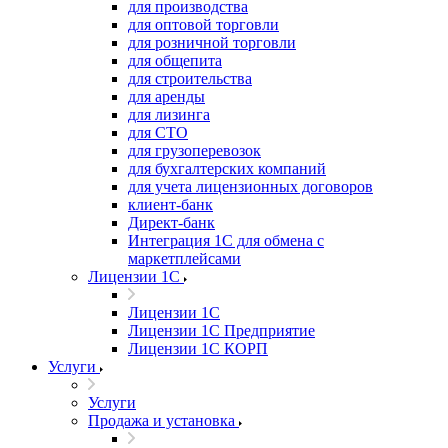
для производства
для оптовой торговли
для розничной торговли
для общепита
для строительства
для аренды
для лизинга
для СТО
для грузоперевозок
для бухгалтерских компаний
для учета лицензионных договоров
клиент-банк
Директ-банк
Интеграция 1C для обмена с
маркетплейсами
Лицензии 1С
Лицензии 1С
Лицензии 1С Предприятие
Лицензии 1С КОРП
Услуги
Услуги
Продажа и установка