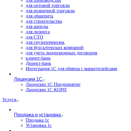
для производства
для оптовой торговли
для розничной торговли
для общепита
для строительства
для аренды
для лизинга
для СТО
для грузоперевозок
для бухгалтерских компаний
для учета лицензионных договоров
клиент-банк
Директ-банк
Интеграция 1C для обмена с маркетплейсами
Лицензии 1С
Лицензии 1С Предприятие
Лицензии 1С КОРП
Услуги
Продажа и установка
Продажа 1с
Установка 1с