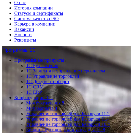
О нас
История компании
Статусы и сертификаты
Система качества ISO
Карьера в компании
Вакансии
Новости
Реквизиты
Программы 1С
Программные продукты
1С Бухгалтерия
1С Зарплата и управление персоналом
1С Управление торговлей
1С Документооборот
1С CRM
1С ERP
Конфигурации 1С
Моя бухгалтерия 8
Моя зарплата 8
Управление торговлей для Беларуси 11.5
Управление торговлей для Беларуси 11.4
Управление торговлей для Беларуси 10.4
Биллинг бухгалтерских услуг для 1С:8