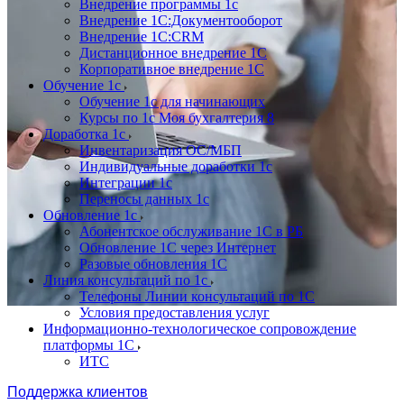
Внедрение программы 1с
Внедрение 1С:Документооборот
Внедрение 1С:CRM
Дистанционное внедрение 1С
Корпоративное внедрение 1С
Обучение 1с
Обучение 1с для начинающих
Курсы по 1с Моя бухгалтерия 8
Доработка 1с
Инвентаризация ОС/МБП
Индивидуальные доработки 1с
Интеграции 1с
Переносы данных 1с
Обновление 1с
Абонентское обслуживание 1С в РБ
Обновление 1С через Интернет
Разовые обновления 1С
Линия консультаций по 1с
Телефоны Линии консультаций по 1С
Условия предоставления услуг
Информационно-технологическое сопровождение
платформы 1С
ИТС
Поддержка клиентов