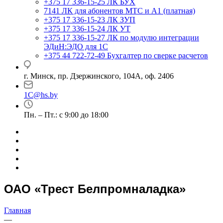
+375 17 336-15-25
ЛК БУХ
7141
ЛК для абонентов МТС и А1 (платная)
+375 17 336-15-23
ЛК ЗУП
+375 17 336-15-24
ЛК УТ
+375 17 336-15-27
ЛК по модулю интеграции
ЭДиН:ЭДО для 1С
+375 44 722-72-49
Бухгалтер по сверке расчетов
г. Минск, пр. Дзержинского, 104А, оф. 2406
1C@hs.by
Пн. – Пт.: с 9:00 до 18:00
ОАО «Трест Белпромналадка»
Главная
—