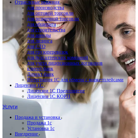
Отраслевые решения
для производства
для оптовой торговли
для розничной торговли
для общепита
для строительства
для аренды
для лизинга
для СТО
для грузоперевозок
для бухгалтерских компаний
для учета лицензионных договоров
клиент-банк
Директ-банк
Интеграция 1C для обмена с маркетплейсами
Лицензии 1С
Лицензии 1С Предприятие
Лицензии 1С КОРП
Услуги
Продажа и установка
Продажа 1с
Установка 1с
Внедрение