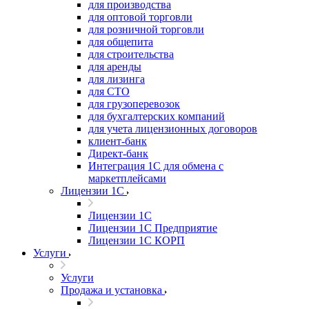
для производства
для оптовой торговли
для розничной торговли
для общепита
для строительства
для аренды
для лизинга
для СТО
для грузоперевозок
для бухгалтерских компаний
для учета лицензионных договоров
клиент-банк
Директ-банк
Интеграция 1C для обмена с
маркетплейсами
Лицензии 1С
Лицензии 1С
Лицензии 1С Предприятие
Лицензии 1С КОРП
Услуги
Услуги
Продажа и установка