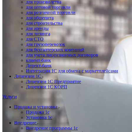
для производства
для оптовой торговли
для розничной торговли
для общепита
для строительства
для аренды
для лизинга
для СТО
для грузоперевозок
для бухгалтерских компаний
для учета лицензионных договоров
клиент-банк
Директ-банк
Интеграция 1C для обмена с маркетплейсами
Лицензии 1С
Лицензии 1С Предприятие
Лицензии 1С КОРП
Услуги
Продажа и установка
Продажа 1с
Установка 1с
Внедрение
Внедрение программы 1с