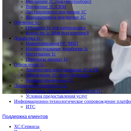
Внедрение 1С:Документооборот
Внедрение 1С:CRM
Дистанционное внедрение 1С
Корпоративное внедрение 1С
Обучение 1с
Обучение 1с для начинающих
Курсы по 1с Моя бухгалтерия 8
Доработка 1с
Инвентаризация ОС/МБП
Индивидуальные доработки 1с
Интеграции 1с
Переносы данных 1с
Обновление 1с
Абонентское обслуживание 1С в РБ
Обновление 1С через Интернет
Разовые обновления 1С
Линия консультаций по 1с
Телефоны Линии консультаций по 1С
Условия предоставления услуг
Информационно-технологическое сопровождение платф
ИТС
Поддержка клиентов
ХС:Сервисы