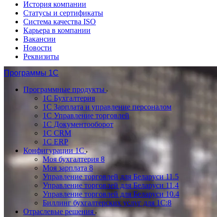
История компании
Статусы и сертификаты
Система качества ISO
Карьера в компании
Вакансии
Новости
Реквизиты
Программы 1С
Программные продукты
1С Бухгалтерия
1С Зарплата и управление персоналом
1С Управление торговлей
1С Документооборот
1С CRM
1С ERP
Конфигурации 1С
Моя бухгалтерия 8
Моя зарплата 8
Управление торговлей для Беларуси 11.5
Управление торговлей для Беларуси 11.4
Управление торговлей для Беларуси 10.4
Биллинг бухгалтерских услуг для 1С:8
Отраслевые решения