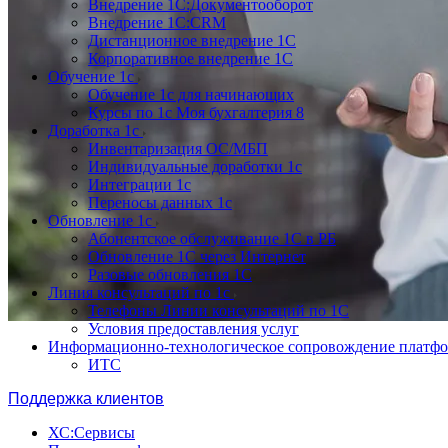
Внедрение 1С:Документооборот
Внедрение 1С:CRM
Дистанционное внедрение 1С
Корпоративное внедрение 1С
Обучение 1с
Обучение 1с для начинающих
Курсы по 1с Моя бухгалтерия 8
Доработка 1с
Инвентаризация ОС/МБП
Индивидуальные доработки 1с
Интеграции 1с
Переносы данных 1с
Обновление 1с
Абонентское обслуживание 1С в РБ
Обновление 1С через Интернет
Разовые обновления 1С
Линия консультаций по 1с
Телефоны Линии консультаций по 1С
Условия предоставления услуг
Информационно-технологическое сопровождение платф
ИТС
Поддержка клиентов
ХС:Сервисы