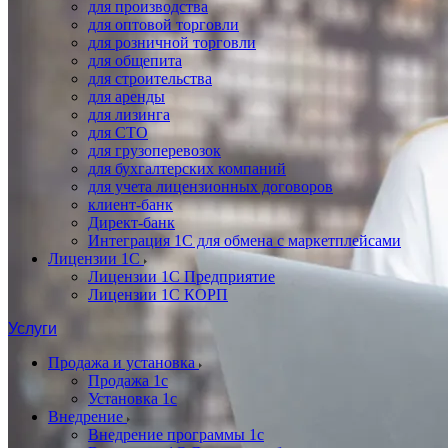
для производства
для оптовой торговли
для розничной торговли
для общепита
для строительства
для аренды
для лизинга
для СТО
для грузоперевозок
для бухгалтерских компаний
для учета лицензионных договоров
клиент-банк
Директ-банк
Интеграция 1C для обмена с маркетплейсами
Лицензии 1С
Лицензии 1С Предприятие
Лицензии 1С КОРП
Услуги
Продажа и установка
Продажа 1с
Установка 1с
Внедрение
Внедрение программы 1с