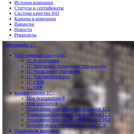
История компании
Статусы и сертификаты
Система качества ISO
Карьера в компании
Вакансии
Новости
Реквизиты
Программы 1С
Программные продукты
1С Бухгалтерия
1С Зарплата и управление персоналом
1С Управление торговлей
1С Документооборот
1С CRM
1С ERP
Конфигурации 1С
Моя бухгалтерия 8
Моя зарплата 8
Управление торговлей для Беларуси 11.5
Управление торговлей для Беларуси 11.4
Управление торговлей для Беларуси 10.4
Биллинг бухгалтерских услуг для 1С:8
Отраслевые решения