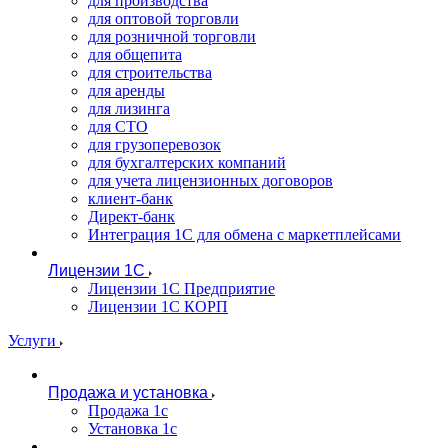
для производства
для оптовой торговли
для розничной торговли
для общепита
для строительства
для аренды
для лизинга
для СТО
для грузоперевозок
для бухгалтерских компаний
для учета лицензионных договоров
клиент-банк
Директ-банк
Интеграция 1C для обмена с маркетплейсами
Лицензии 1С
Лицензии 1С Предприятие
Лицензии 1С КОРП
Услуги
Продажа и установка
Продажа 1с
Установка 1с