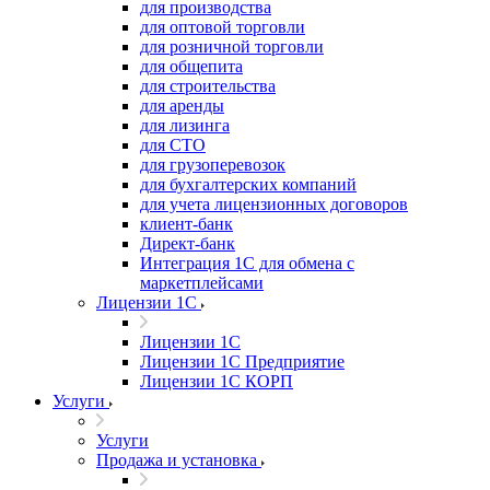
для производства
для оптовой торговли
для розничной торговли
для общепита
для строительства
для аренды
для лизинга
для СТО
для грузоперевозок
для бухгалтерских компаний
для учета лицензионных договоров
клиент-банк
Директ-банк
Интеграция 1C для обмена с
маркетплейсами
Лицензии 1С
Лицензии 1С
Лицензии 1С Предприятие
Лицензии 1С КОРП
Услуги
Услуги
Продажа и установка