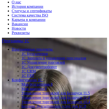
О нас
История компании
Статусы и сертификаты
Система качества ISO
Карьера в компании
Вакансии
Новости
Реквизиты
Программы 1С
Программные продукты
1С Бухгалтерия
1С Зарплата и управление персоналом
1С Управление торговлей
1С Документооборот
1С CRM
1С ERP
Конфигурации 1С
Моя бухгалтерия 8
Моя зарплата 8
Управление торговлей для Беларуси 11.5
Управление торговлей для Беларуси 11.4
Управление торговлей для Беларуси 10.4
Биллинг бухгалтерских услуг для 1С:8