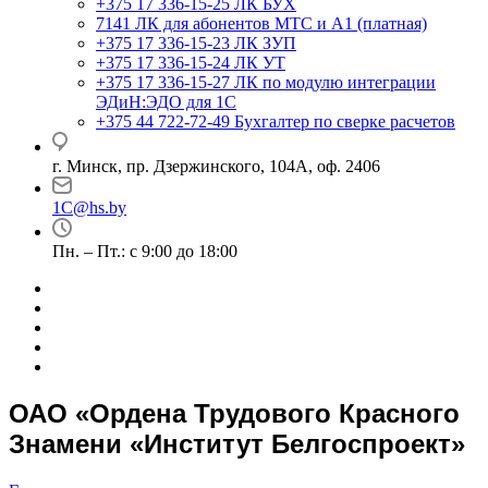
+375 17 336-15-25
ЛК БУХ
7141
ЛК для абонентов МТС и А1 (платная)
+375 17 336-15-23
ЛК ЗУП
+375 17 336-15-24
ЛК УТ
+375 17 336-15-27
ЛК по модулю интеграции
ЭДиН:ЭДО для 1С
+375 44 722-72-49
Бухгалтер по сверке расчетов
г. Минск, пр. Дзержинского, 104А, оф. 2406
1C@hs.by
Пн. – Пт.: с 9:00 до 18:00
ОАО «Ордена Трудового Красного
Знамени «Институт Белгоспроект»