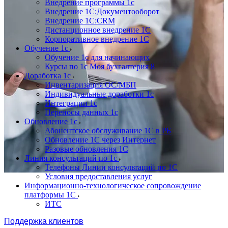
Внедрение программы 1с
Внедрение 1С:Документооборот
Внедрение 1С:CRM
Дистанционное внедрение 1С
Корпоративное внедрение 1С
Обучение 1с
Обучение 1с для начинающих
Курсы по 1с Моя бухгалтерия 8
Доработка 1с
Инвентаризация ОС/МБП
Индивидуальные доработки 1с
Интеграции 1с
Переносы данных 1с
Обновление 1с
Абонентское обслуживание 1С в РБ
Обновление 1С через Интернет
Разовые обновления 1С
Линия консультаций по 1с
Телефоны Линии консультаций по 1С
Условия предоставления услуг
Информационно-технологическое сопровождение
платформы 1С
ИТС
Поддержка клиентов