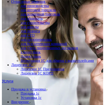
Отраслевые решения
для производства
для оптовой торговли
для розничной торговли
для общепита
для строительства
для аренды
для лизинга
для СТО
для грузоперевозок
для бухгалтерских компаний
для учета лицензионных договоров
клиент-банк
Директ-банк
Интеграция 1C для обмена с маркетплейсами
Лицензии 1С
Лицензии 1С Предприятие
Лицензии 1С КОРП
Услуги
Продажа и установка
Продажа 1с
Установка 1с
Внедрение