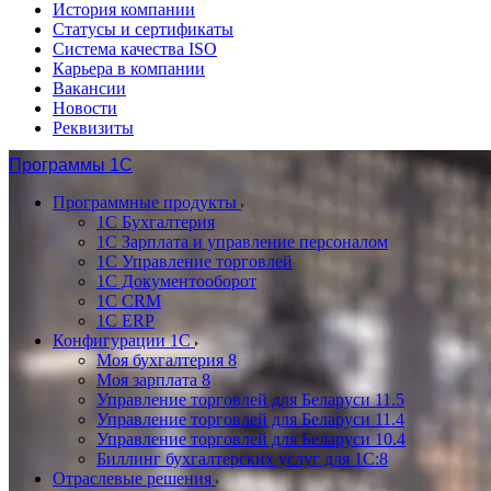
История компании
Статусы и сертификаты
Система качества ISO
Карьера в компании
Вакансии
Новости
Реквизиты
Программы 1С
Программные продукты
1С Бухгалтерия
1С Зарплата и управление персоналом
1С Управление торговлей
1С Документооборот
1С CRM
1С ERP
Конфигурации 1С
Моя бухгалтерия 8
Моя зарплата 8
Управление торговлей для Беларуси 11.5
Управление торговлей для Беларуси 11.4
Управление торговлей для Беларуси 10.4
Биллинг бухгалтерских услуг для 1С:8
Отраслевые решения