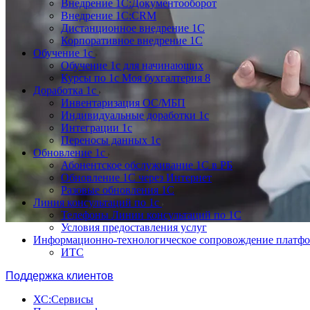
Внедрение 1С:Документооборот
Внедрение 1С:CRM
Дистанционное внедрение 1С
Корпоративное внедрение 1С
Обучение 1с
Обучение 1с для начинающих
Курсы по 1с Моя бухгалтерия 8
Доработка 1с
Инвентаризация ОС/МБП
Индивидуальные доработки 1с
Интеграции 1с
Переносы данных 1с
Обновление 1с
Абонентское обслуживание 1С в РБ
Обновление 1С через Интернет
Разовые обновления 1С
Линия консультаций по 1с
Телефоны Линии консультаций по 1С
Условия предоставления услуг
Информационно-технологическое сопровождение платф
ИТС
Поддержка клиентов
ХС:Сервисы