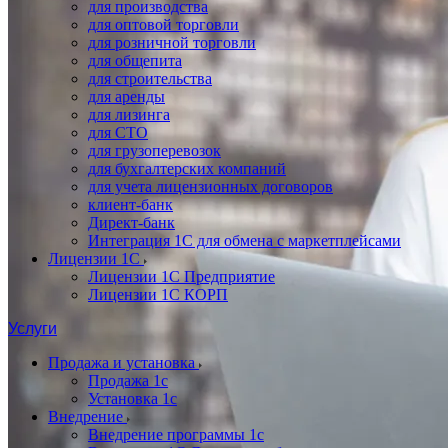
для производства
для оптовой торговли
для розничной торговли
для общепита
для строительства
для аренды
для лизинга
для СТО
для грузоперевозок
для бухгалтерских компаний
для учета лицензионных договоров
клиент-банк
Директ-банк
Интеграция 1C для обмена с маркетплейсами
Лицензии 1С
Лицензии 1С Предприятие
Лицензии 1С КОРП
Услуги
Продажа и установка
Продажа 1с
Установка 1с
Внедрение
Внедрение программы 1с