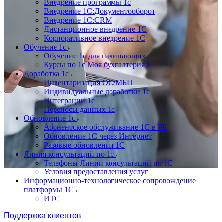
Внедрение программы 1с
Внедрение 1С:Документооборот
Внедрение 1С:CRM
Дистанционное внедрение 1С
Корпоративное внедрение 1С
Обучение 1с
Обучение 1с для начинающих
Курсы по 1с Моя бухгалтерия 8
Доработка 1с
Инвентаризация ОС/МБП
Индивидуальные доработки 1с
Интеграции 1с
Переносы данных 1с
Обновление 1с
Абонентское обслуживание 1С в РБ
Обновление 1С через Интернет
Разовые обновления 1С
Линия консультаций по 1с
Телефоны Линии консультаций по 1С
Условия предоставления услуг
Информационно-технологическое сопровождение
платформы 1С
ИТС
Поддержка клиентов