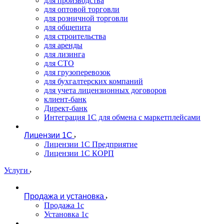
для производства
для оптовой торговли
для розничной торговли
для общепита
для строительства
для аренды
для лизинга
для СТО
для грузоперевозок
для бухгалтерских компаний
для учета лицензионных договоров
клиент-банк
Директ-банк
Интеграция 1C для обмена с маркетплейсами
Лицензии 1С
Лицензии 1С Предприятие
Лицензии 1С КОРП
Услуги
Продажа и установка
Продажа 1с
Установка 1с