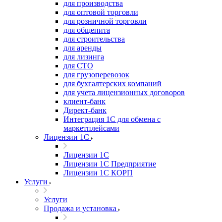
для производства
для оптовой торговли
для розничной торговли
для общепита
для строительства
для аренды
для лизинга
для СТО
для грузоперевозок
для бухгалтерских компаний
для учета лицензионных договоров
клиент-банк
Директ-банк
Интеграция 1C для обмена с
маркетплейсами
Лицензии 1С
Лицензии 1С
Лицензии 1С Предприятие
Лицензии 1С КОРП
Услуги
Услуги
Продажа и установка