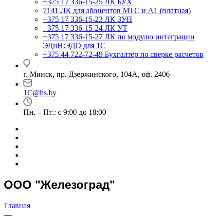
+375 17 336-15-25
ЛК БУХ
7141
ЛК для абонентов МТС и А1 (платная)
+375 17 336-15-23
ЛК ЗУП
+375 17 336-15-24
ЛК УТ
+375 17 336-15-27
ЛК по модулю интеграции
ЭДиН:ЭДО для 1С
+375 44 722-72-49
Бухгалтер по сверке расчетов
г. Минск, пр. Дзержинского, 104А, оф. 2406
1C@hs.by
Пн. – Пт.: с 9:00 до 18:00
ООО "Железоград"
Главная
—