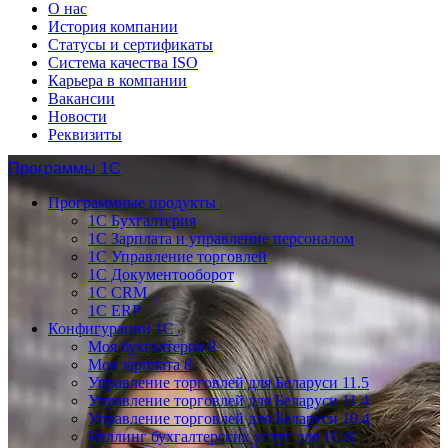
О нас
История компании
Статусы и сертификаты
Система качества ISO
Карьера в компании
Вакансии
Новости
Реквизиты
Программы 1С
Программные продукты
1С Бухгалтерия
1С Зарплата и управление персоналом
1С Управление торговлей
1С Документооборот
1С CRM
1С ERP
Конфигурации 1С
Моя бухгалтерия 8
Моя зарплата 8
Управление торговлей для Беларуси 11.5
Управление торговлей для Беларуси 11.4
Управление торговлей для Беларуси 10.4
Биллинг бухгалтерских услуг для 1С:8