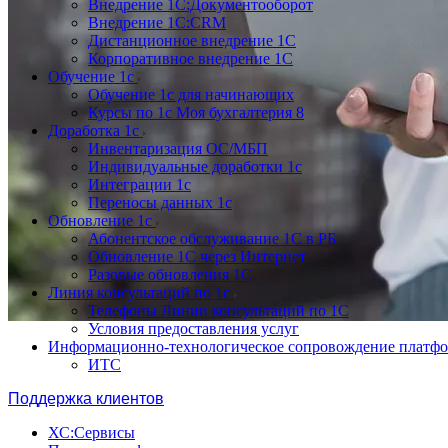
Внедрение 1С:Документооборот
Внедрение 1С:CRM
Дистанционное внедрение 1С
Корпоративное внедрение 1С
Обучение 1с
Обучение 1с для начинающих
Курсы по 1с Моя бухгалтерия 8
Доработка 1с
Инвентаризация ОС/МБП
Индивидуальные доработки 1с
Интеграции 1с
Переносы данных 1с
Обновление 1с
Абонентское обслуживание 1С в РБ
Обновление 1С через Интернет
Разовые обновления 1С
Линия консультаций по 1с
Телефоны Линии консультаций по 1С
Условия предоставления услуг
Информационно-технологическое сопровождение платф
ИТС
Поддержка клиентов
ХС:Сервисы