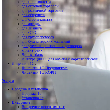
для производства
для оптовой торговли
для розничной торговли
для общепита
для строительства
для аренды
для лизинга
для СТО
для грузоперевозок
для бухгалтерских компаний
для учета лицензионных договоров
клиент-банк
Директ-банк
Интеграция 1C для обмена с маркетплейсами
Лицензии 1С
Лицензии 1С Предприятие
Лицензии 1С КОРП
Услуги
Продажа и установка
Продажа 1с
Установка 1с
Внедрение
Внедрение программы 1с