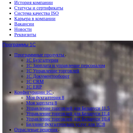
История компании
Статусы и сертификаты
Система качества ISO
Карьера в компании
Вакансии
Новости
Реквизиты
Программы 1С
Программные продукты
1С Бухгалтерия
1С Зарплата и управление персоналом
1С Управление торговлей
1С Документооборот
1С CRM
1С ERP
Конфигурации 1С
Моя бухгалтерия 8
Моя зарплата 8
Управление торговлей для Беларуси 11.5
Управление торговлей для Беларуси 11.4
Управление торговлей для Беларуси 10.4
Биллинг бухгалтерских услуг для 1С:8
Отраслевые решения