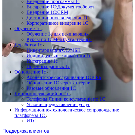
Внедрение программы 1с
Внедрение 1С:Документооборот
Внедрение 1С:CRM
Дистанционное внедрение 1С
Корпоративное внедрение 1С
Обучение 1с
Обучение 1с для начинающих
Курсы по 1с Моя бухгалтерия 8
Доработка 1с
Инвентаризация ОС/МБП
Индивидуальные доработки 1с
Интеграции 1с
Переносы данных 1с
Обновление 1с
Абонентское обслуживание 1С в РБ
Обновление 1С через Интернет
Разовые обновления 1С
Линия консультаций по 1с
Телефоны Линии консультаций по 1С
Условия предоставления услуг
Информационно-технологическое сопровождение
платформы 1С
ИТС
Поддержка клиентов