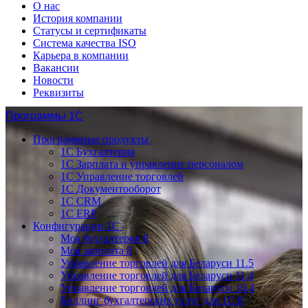
О нас
История компании
Статусы и сертификаты
Система качества ISO
Карьера в компании
Вакансии
Новости
Реквизиты
Программы 1С
Программные продукты
1С Бухгалтерия
1С Зарплата и управление персоналом
1С Управление торговлей
1С Документооборот
1С CRM
1С ERP
Конфигурации 1С
Моя бухгалтерия 8
Моя зарплата 8
Управление торговлей для Беларуси 11.5
Управление торговлей для Беларуси 11.4
Управление торговлей для Беларуси 10.4
Биллинг бухгалтерских услуг для 1С:8