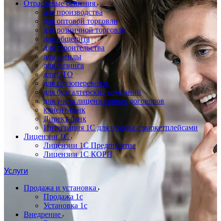
Отраслевые решения
для производства
для оптовой торговли
для розничной торговли
для общепита
для строительства
для аренды
для лизинга
для СТО
для грузоперевозок
для бухгалтерских компаний
для учета лицензионных договоров
клиент-банк
Директ-банк
Интеграция 1C для обмена с маркетплейсами
Лицензии 1С
Лицензии 1С Предприятие
Лицензии 1С КОРП
Услуги
Продажа и установка
Продажа 1с
Установка 1с
Внедрение