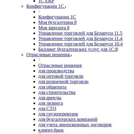
1С ERP
Конфигурации 1С
Конфигурации 1С
Моя бухгалтерия 8
Моя зарплата 8
Управление торговлей для Беларуси 11.5
Управление торговлей для Беларуси 11.4
Управление торговлей для Беларуси 10.4
Биллинг бухгалтерских услуг для 1С:8
Отраслевые решения
Отраслевые решения
для производства
для оптовой торговли
для розничной торговли
для общепита
для строительства
для аренды
для лизинга
для СТО
для грузоперевозок
для бухгалтерских компаний
для учета лицензионных договоров
клиент-банк