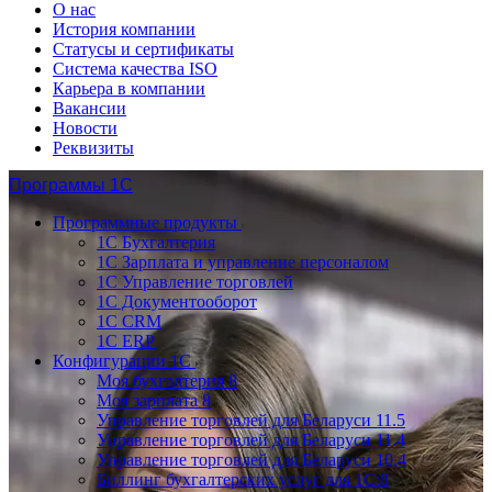
О нас
История компании
Статусы и сертификаты
Система качества ISO
Карьера в компании
Вакансии
Новости
Реквизиты
Программы 1С
Программные продукты
1С Бухгалтерия
1С Зарплата и управление персоналом
1С Управление торговлей
1С Документооборот
1С CRM
1С ERP
Конфигурации 1С
Моя бухгалтерия 8
Моя зарплата 8
Управление торговлей для Беларуси 11.5
Управление торговлей для Беларуси 11.4
Управление торговлей для Беларуси 10.4
Биллинг бухгалтерских услуг для 1С:8