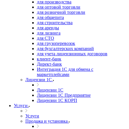
для производства
для оптовой торговли
для розничной торговли
для общепита
для строительства
для аренды
для лизинга
для СТО
для грузоперевозок
для бухгалтерских компаний
для учета лицензионных договоров
клиент-банк
Директ-банк
Интеграция 1C для обмена с
маркетплейсами
Лицензии 1С
Лицензии 1С
Лицензии 1С Предприятие
Лицензии 1С КОРП
Услуги
Услуги
Продажа и установка