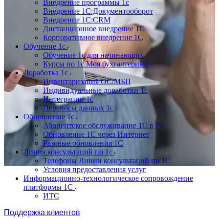
Внедрение программы 1с
Внедрение 1С:Документооборот
Внедрение 1С:CRM
Дистанционное внедрение 1С
Корпоративное внедрение 1С
Обучение 1с
Обучение 1с для начинающих
Курсы по 1с Моя бухгалтерия 8
Доработка 1с
Инвентаризация ОС/МБП
Индивидуальные доработки 1с
Интеграции 1с
Переносы данных 1с
Обновление 1с
Абонентское обслуживание 1С в РБ
Обновление 1С через Интернет
Разовые обновления 1С
Линия консультаций по 1с
Телефоны Линии консультаций по 1С
Условия предоставления услуг
Информационно-технологическое сопровождение
платформы 1С
ИТС
Поддержка клиентов