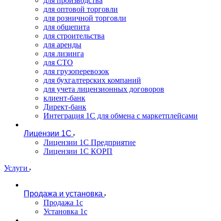
для производства
для оптовой торговли
для розничной торговли
для общепита
для строительства
для аренды
для лизинга
для СТО
для грузоперевозок
для бухгалтерских компаний
для учета лицензионных договоров
клиент-банк
Директ-банк
Интеграция 1C для обмена с маркетплейсами
Лицензии 1С
Лицензии 1С Предприятие
Лицензии 1С КОРП
Услуги
Продажа и установка
Продажа 1с
Установка 1с