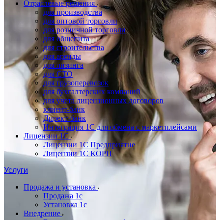
Отраслевые решения
для производства
для оптовой торговли
для розничной торговли
для общепита
для строительства
для аренды
для лизинга
для СТО
для грузоперевозок
для бухгалтерских компаний
для учета лицензионных договоров
клиент-банк
Директ-банк
Интеграция 1C для обмена с маркетплейсами
Лицензии 1С
Лицензии 1С Предприятие
Лицензии 1С КОРП
Услуги
Продажа и установка
Продажа 1с
Установка 1с
Внедрение