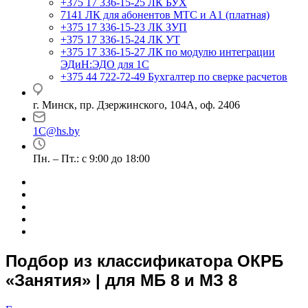
+375 17 336-15-25
ЛК БУХ
7141
ЛК для абонентов МТС и А1 (платная)
+375 17 336-15-23
ЛК ЗУП
+375 17 336-15-24
ЛК УТ
+375 17 336-15-27
ЛК по модулю интеграции
ЭДиН:ЭДО для 1С
+375 44 722-72-49
Бухгалтер по сверке расчетов
г. Минск, пр. Дзержинского, 104А, оф. 2406
1C@hs.by
Пн. – Пт.: с 9:00 до 18:00
Подбор из классификатора ОКРБ
«Занятия» | для МБ 8 и МЗ 8