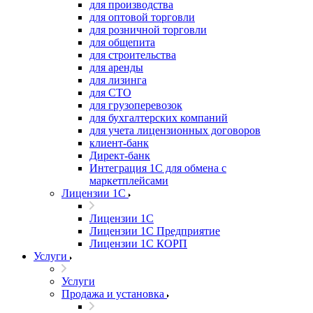
для производства
для оптовой торговли
для розничной торговли
для общепита
для строительства
для аренды
для лизинга
для СТО
для грузоперевозок
для бухгалтерских компаний
для учета лицензионных договоров
клиент-банк
Директ-банк
Интеграция 1C для обмена с
маркетплейсами
Лицензии 1С
Лицензии 1С
Лицензии 1С Предприятие
Лицензии 1С КОРП
Услуги
Услуги
Продажа и установка