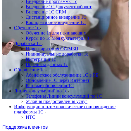
Внедрение программы 1с
Внедрение 1С:Документооборот
Внедрение 1С:CRM
Дистанционное внедрение 1С
Корпоративное внедрение 1С
Обучение 1с
Обучение 1с для начинающих
Курсы по 1с Моя бухгалтерия 8
Доработка 1с
Инвентаризация ОС/МБП
Индивидуальные доработки 1с
Интеграции 1с
Переносы данных 1с
Обновление 1с
Абонентское обслуживание 1С в РБ
Обновление 1С через Интернет
Разовые обновления 1С
Линия консультаций по 1с
Телефоны Линии консультаций по 1С
Условия предоставления услуг
Информационно-технологическое сопровождение
платформы 1С
ИТС
Поддержка клиентов