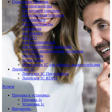
Отраслевые решения
для производства
для оптовой торговли
для розничной торговли
для общепита
для строительства
для аренды
для лизинга
для СТО
для грузоперевозок
для бухгалтерских компаний
для учета лицензионных договоров
клиент-банк
Директ-банк
Интеграция 1C для обмена с маркетплейсами
Лицензии 1С
Лицензии 1С Предприятие
Лицензии 1С КОРП
Услуги
Продажа и установка
Продажа 1с
Установка 1с
Внедрение