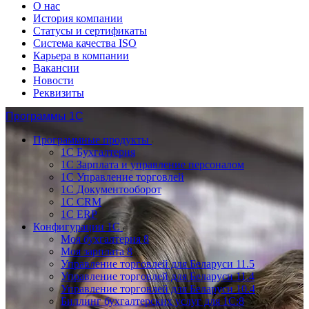
О нас
История компании
Статусы и сертификаты
Система качества ISO
Карьера в компании
Вакансии
Новости
Реквизиты
Программы 1С
Программные продукты
1С Бухгалтерия
1С Зарплата и управление персоналом
1С Управление торговлей
1С Документооборот
1С CRM
1С ERP
Конфигурации 1С
Моя бухгалтерия 8
Моя зарплата 8
Управление торговлей для Беларуси 11.5
Управление торговлей для Беларуси 11.4
Управление торговлей для Беларуси 10.4
Биллинг бухгалтерских услуг для 1С:8