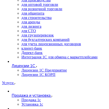
для производства
для оптовой торговли
для розничной торговли
для общепита
для строительства
для аренды
для лизинга
для СТО
для грузоперевозок
для бухгалтерских компаний
для учета лицензионных договоров
клиент-банк
Директ-банк
Интеграция 1C для обмена с маркетплейсами
Лицензии 1С
Лицензии 1С Предприятие
Лицензии 1С КОРП
Услуги
Продажа и установка
Продажа 1с
Установка 1с